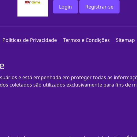
Login
Registrar-se
Políticas de Privacidade
Termos e Condições
Sitemap
de
 usuários e está empenhada em proteger todas as informaçõ
os coletados são utilizados exclusivamente para fins de m