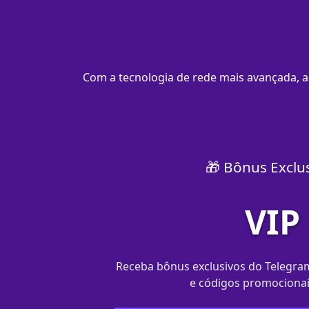
Com a tecnologia de rede mais avançada, 
🎁 Bônus Exclu
VIP
Receba bônus exclusivos do Telegra
e códigos promocionai