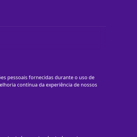
es pessoais fornecidas durante o uso de
elhoria contínua da experiência de nossos