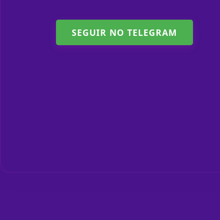
SEGUIR NO TELEGRAM