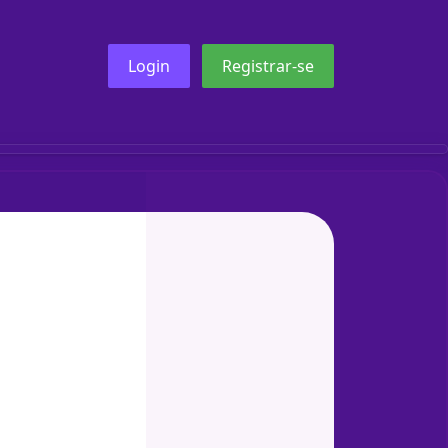
Login
Registrar-se