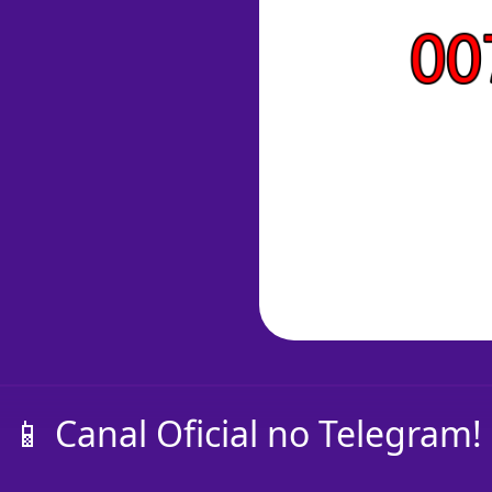
📱 Canal Oficial no Telegram!