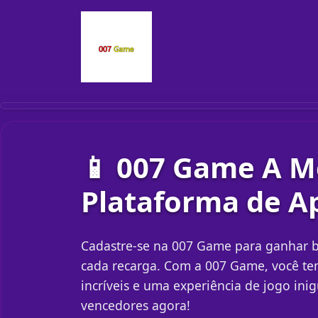
📱 007 Game A M
Plataforma de A
Cadastre-se na 007 Game para ganhar 
cada recarga. Com a 007 Game, você t
incríveis e uma experiência de jogo inig
vencedores agora!