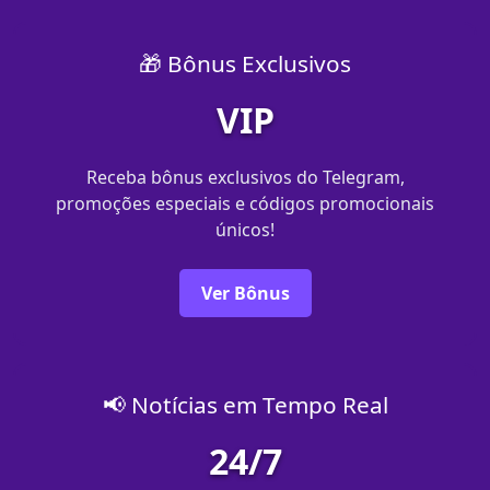
🎁 Bônus Exclusivos
VIP
Receba bônus exclusivos do Telegram,
promoções especiais e códigos promocionais
únicos!
Ver Bônus
📢 Notícias em Tempo Real
24/7