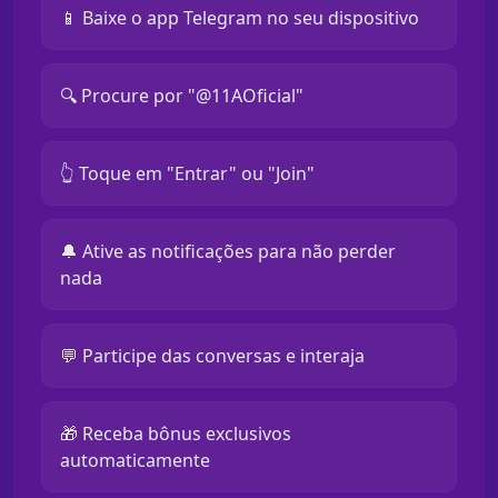
📱 Baixe o app Telegram no seu dispositivo
🔍 Procure por "@11AOficial"
👆 Toque em "Entrar" ou "Join"
🔔 Ative as notificações para não perder
nada
💬 Participe das conversas e interaja
🎁 Receba bônus exclusivos
automaticamente