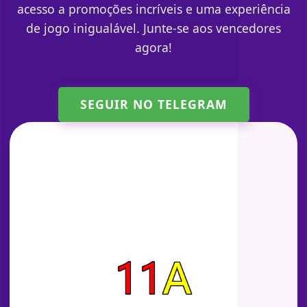
acesso a promoções incríveis e uma experiência
de jogo inigualável. Junte-se aos vencedores
agora!
SEGUIR NO TELEGRAM