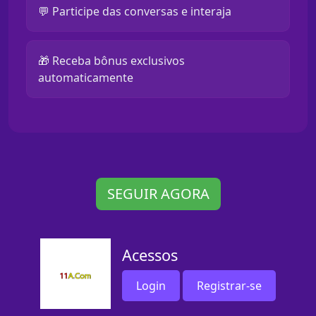
💬 Participe das conversas e interaja
🎁 Receba bônus exclusivos
automaticamente
SEGUIR AGORA
Acessos
Login
Registrar-se