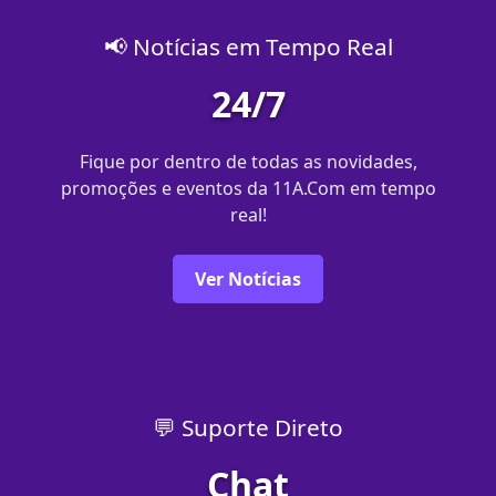
📢 Notícias em Tempo Real
24/7
Fique por dentro de todas as novidades,
promoções e eventos da 11A.Com em tempo
real!
Ver Notícias
💬 Suporte Direto
Chat