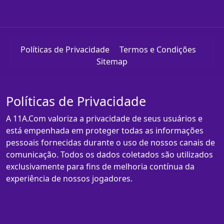
Políticas de Privacidade
Termos e Condições
Sitemap
Políticas de Privacidade
A 11A.Com valoriza a privacidade de seus usuários e
está empenhada em proteger todas as informações
pessoais fornecidas durante o uso de nossos canais de
comunicação. Todos os dados coletados são utilizados
exclusivamente para fins de melhoria contínua da
experiência de nossos jogadores.