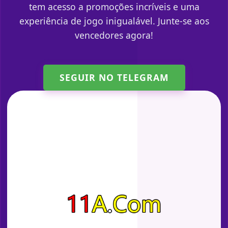
tem acesso a promoções incríveis e uma
experiência de jogo inigualável. Junte-se aos
vencedores agora!
SEGUIR NO TELEGRAM