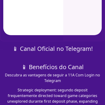
📱 Canal Oficial no Telegram!
📱 Benefícios do Canal
Descubra as vantagens de seguir a 11A Com Login no
Telegram
Strategic deployment: segundo deposit
frequentemente directed toward game categories
unexplored durante first deposit phase, expanding