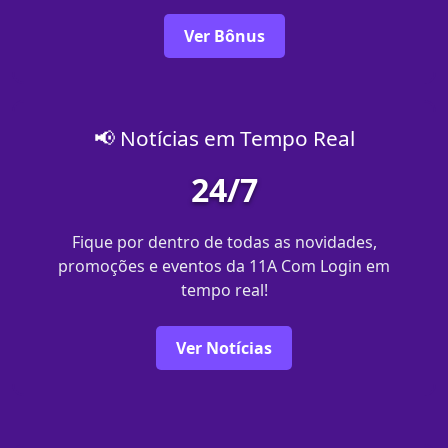
Ver Bônus
📢 Notícias em Tempo Real
24/7
Fique por dentro de todas as novidades,
promoções e eventos da 11A Com Login em
tempo real!
Ver Notícias