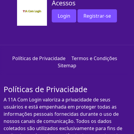
Acessos
Login
Registrar-se
Políticas de Privacidade
Termos e Condições
Sitemap
Políticas de Privacidade
A 11A Com Login valoriza a privacidade de seus
usuários e está empenhada em proteger todas as
informações pessoais fornecidas durante o uso de
nossos canais de comunicação. Todos os dados
coletados são utilizados exclusivamente para fins de