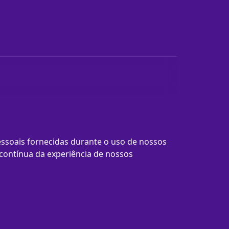
essoais fornecidas durante o uso de nossos
 contínua da experiência de nossos