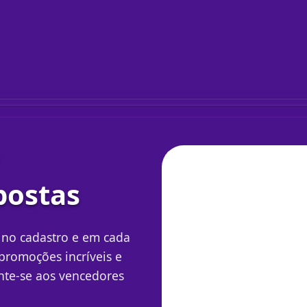
postas
 no cadastro e em cada
promoções incríveis e
unte-se aos vencedores