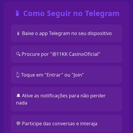
📱 Como Seguir no Telegram
📱 Baixe o app Telegram no seu dispositivo
🔍 Procure por "@11KK CasinoOficial"
👆 Toque em "Entrar" ou "Join"
🔔 Ative as notificações para não perder
nada
💬 Participe das conversas e interaja