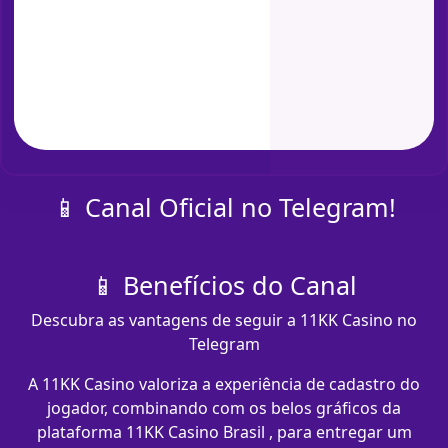
📱 Canal Oficial no Telegram!
📱 Benefícios do Canal
Descubra as vantagens de seguir a 11KK Casino no
Telegram
A 11KK Casino valoriza a experiência de cadastro do
jogador, combinando com os belos gráficos da
plataforma 11KK Casino Brasil , para entregar um