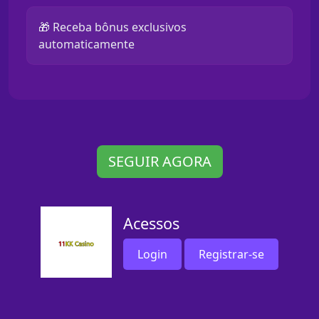
🎁 Receba bônus exclusivos
automaticamente
SEGUIR AGORA
Acessos
Login
Registrar-se