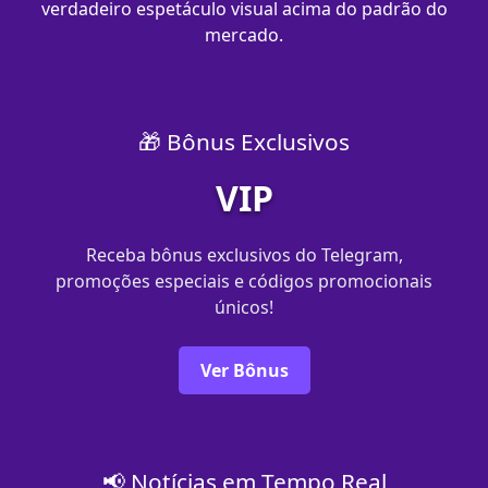
verdadeiro espetáculo visual acima do padrão do
mercado.
🎁 Bônus Exclusivos
VIP
Receba bônus exclusivos do Telegram,
promoções especiais e códigos promocionais
únicos!
Ver Bônus
📢 Notícias em Tempo Real