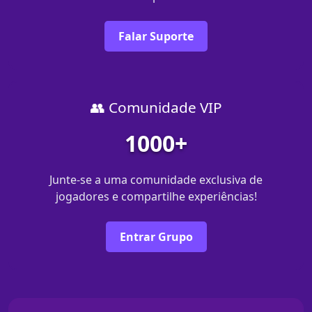
Falar Suporte
👥 Comunidade VIP
1000+
Junte-se a uma comunidade exclusiva de
jogadores e compartilhe experiências!
Entrar Grupo