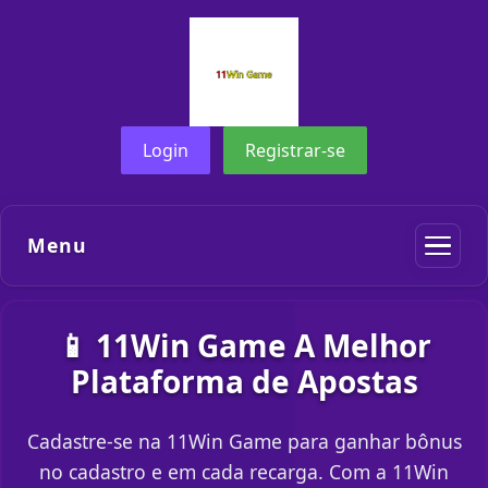
Login
Registrar-se
Menu
📱 11Win Game A Melhor
Plataforma de Apostas
Cadastre-se na 11Win Game para ganhar bônus
no cadastro e em cada recarga. Com a 11Win