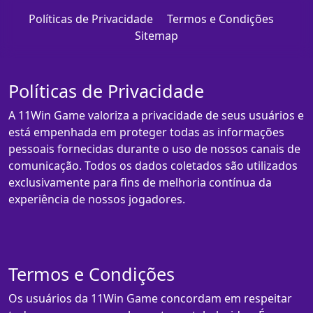
Políticas de Privacidade
Termos e Condições
Sitemap
Políticas de Privacidade
A 11Win Game valoriza a privacidade de seus usuários e
está empenhada em proteger todas as informações
pessoais fornecidas durante o uso de nossos canais de
comunicação. Todos os dados coletados são utilizados
exclusivamente para fins de melhoria contínua da
experiência de nossos jogadores.
Termos e Condições
Os usuários da 11Win Game concordam em respeitar