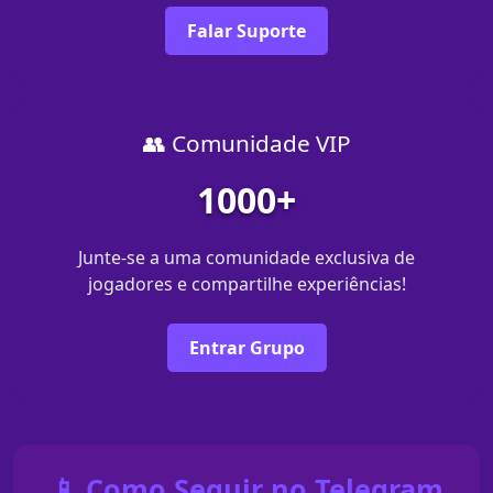
Falar Suporte
👥 Comunidade VIP
1000+
Junte-se a uma comunidade exclusiva de
jogadores e compartilhe experiências!
Entrar Grupo
📱 Como Seguir no Telegram