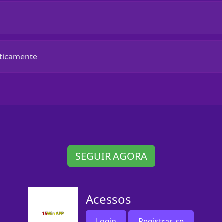
a
aticamente
SEGUIR AGORA
Acessos
Login
Registrar-se