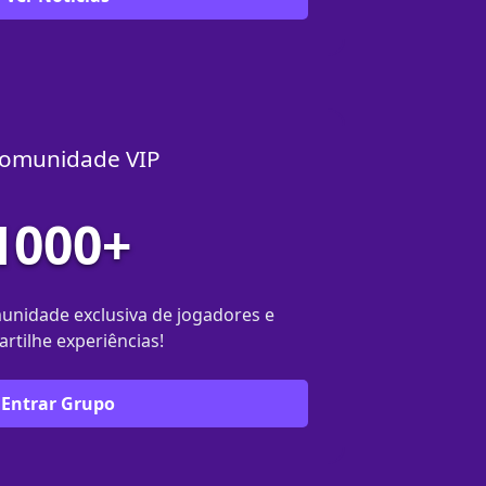
Comunidade VIP
1000+
unidade exclusiva de jogadores e
rtilhe experiências!
Entrar Grupo