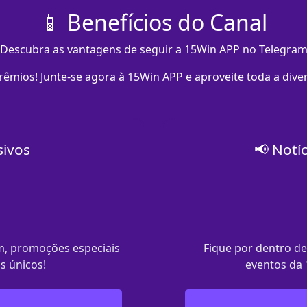
📱 Benefícios do Canal
Descubra as vantagens de seguir a 15Win APP no Telegra
êmios! Junte-se agora à 15Win APP e aproveite toda a dive
sivos
📢 Notí
m, promoções especiais
Fique por dentro d
s únicos!
eventos da 