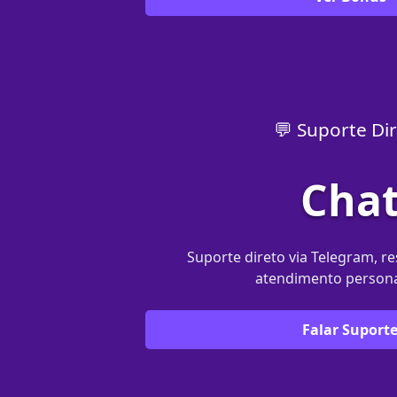
💬 Suporte Di
Cha
Suporte direto via Telegram, r
atendimento persona
Falar Suport