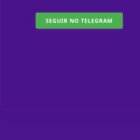
SEGUIR NO TELEGRAM