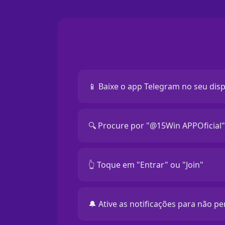
📱 Baixe o app Telegram no seu disp
🔍 Procure por "@15Win APPOficial"
👆 Toque em "Entrar" ou "Join"
🔔 Ative as notificações para não p