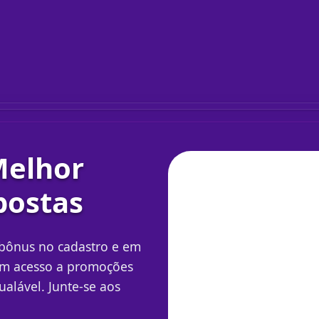
Melhor
postas
bônus no cadastro e em
em acesso a promoções
ualável. Junte-se aos