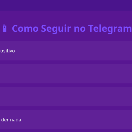
📱 Como Seguir no Telegram
ositivo
erder nada