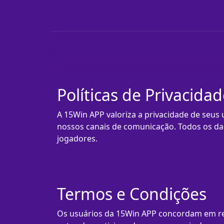
Políticas de Privacida
A 15Win APP valoriza a privacidade de seus
nossos canais de comunicação. Todos os dad
jogadores.
Termos e Condições
Os usuários da 15Win APP concordam em res