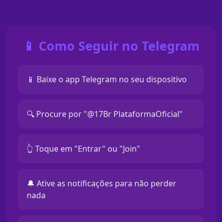
📱 Como Seguir no Telegram
📱 Baixe o app Telegram no seu dispositivo
🔍 Procure por "@17Br PlataformaOficial"
👆 Toque em "Entrar" ou "Join"
🔔 Ative as notificações para não perder
nada