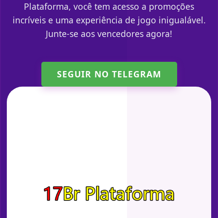
Plataforma, você tem acesso a promoções
incríveis e uma experiência de jogo inigualável.
Junte-se aos vencedores agora!
SEGUIR NO TELEGRAM