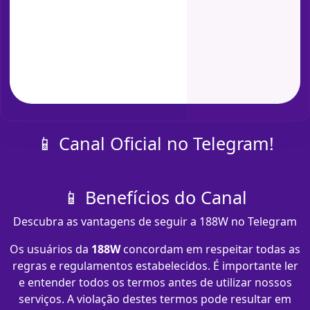
📱 Canal Oficial no Telegram!
📱 Benefícios do Canal
Descubra as vantagens de seguir a 188W no Telegram
Os usuários da
188W
concordam em respeitar todas as
regras e regulamentos estabelecidos. É importante ler
e entender todos os termos antes de utilizar nossos
serviços. A violação destes termos pode resultar em