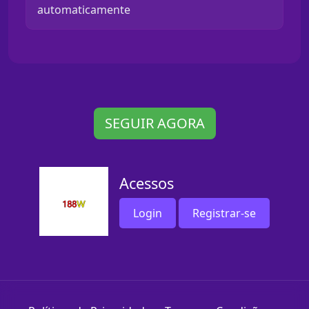
automaticamente
SEGUIR AGORA
Acessos
Login
Registrar-se