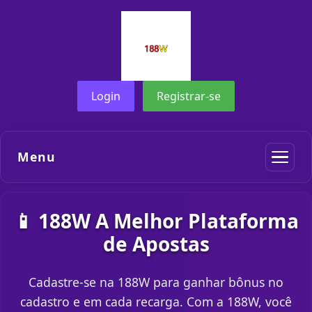
Login
Registrar-se
Menu
📱 188W A Melhor Plataforma
de Apostas
Cadastre-se na 188W para ganhar bônus no
cadastro e em cada recarga. Com a 188W, você