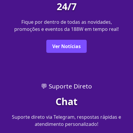
24/7
Fique por dentro de todas as novidades,
promoções e eventos da 188W em tempo real!
Ver Notícias
💬 Suporte Direto
Chat
Suporte direto via Telegram, respostas rápidas e
atendimento personalizado!