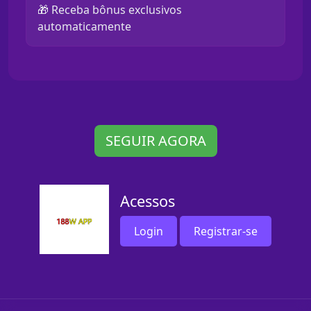
🎁 Receba bônus exclusivos
automaticamente
SEGUIR AGORA
Acessos
Login
Registrar-se