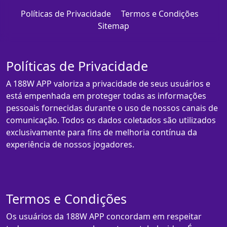
Políticas de Privacidade
Termos e Condições
Sitemap
Políticas de Privacidade
A 188W APP valoriza a privacidade de seus usuários e
está empenhada em proteger todas as informações
pessoais fornecidas durante o uso de nossos canais de
comunicação. Todos os dados coletados são utilizados
exclusivamente para fins de melhoria contínua da
experiência de nossos jogadores.
Termos e Condições
Os usuários da 188W APP concordam em respeitar