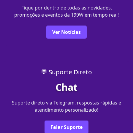
Fique por dentro de todas as novidades,
promoções e eventos da 199W em tempo real!
Ver Notícias
💬 Suporte Direto
Chat
Suporte direto via Telegram, respostas rápidas e
atendimento personalizado!
Falar Suporte