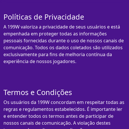
Políticas de Privacidade
A 199W valoriza a privacidade de seus usuários e está
empenhada em proteger todas as informações
pessoais fornecidas durante o uso de nossos canais de
comunicação. Todos os dados coletados são utilizados
exclusivamente para fins de melhoria contínua da
experiência de nossos jogadores.
Termos e Condições
Os usuários da 199W concordam em respeitar todas as
regras e regulamentos estabelecidos. É importante ler
e entender todos os termos antes de participar de
nossos canais de comunicação. A violação destes