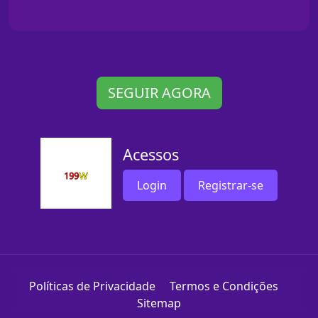
SEGUIR AGORA
Acessos
Login
Registrar-se
Políticas de Privacidade
Termos e Condições
Sitemap