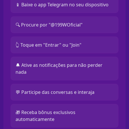
📱 Baixe o app Telegram no seu dispositivo
🔍 Procure por "@199WOficial"
👆 Toque em "Entrar" ou "Join"
🔔 Ative as notificações para não perder
nada
💬 Participe das conversas e interaja
🎁 Receba bônus exclusivos
automaticamente