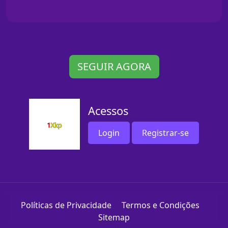
SEGUIR AGORA
Acessos
Login
Registrar-se
Políticas de Privacidade
Termos e Condições
Sitemap