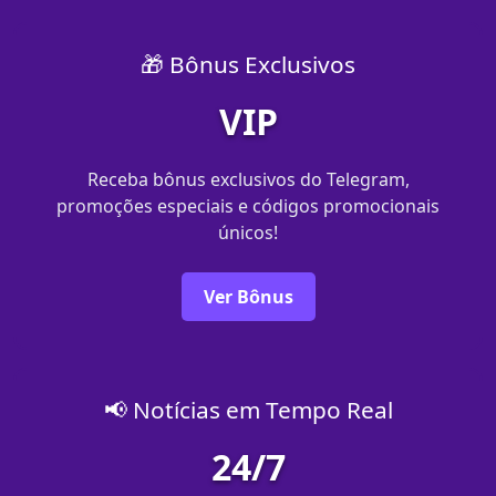
🎁 Bônus Exclusivos
VIP
Receba bônus exclusivos do Telegram,
promoções especiais e códigos promocionais
únicos!
Ver Bônus
📢 Notícias em Tempo Real
24/7