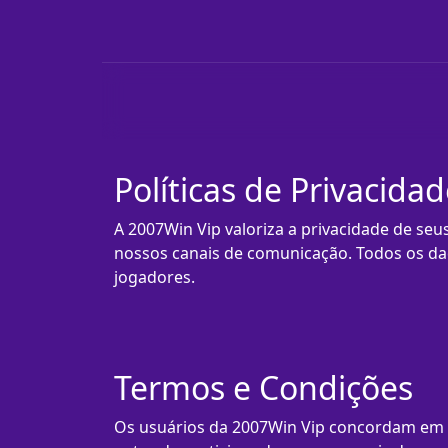
Políticas de Privacida
A 2007Win Vip valoriza a privacidade de se
nossos canais de comunicação. Todos os dad
jogadores.
Termos e Condições
Os usuários da 2007Win Vip concordam em re