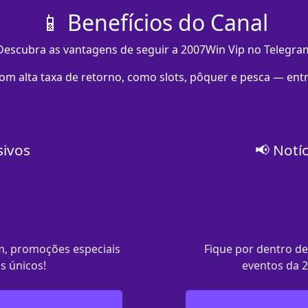
📱 Benefícios do Canal
Descubra as vantagens de seguir a 2007Win Vip no Telegra
m alta taxa de retorno, como slots, pôquer e pesca — entr
sivos
📢 Notí
m, promoções especiais
Fique por dentro d
s únicos!
eventos da 