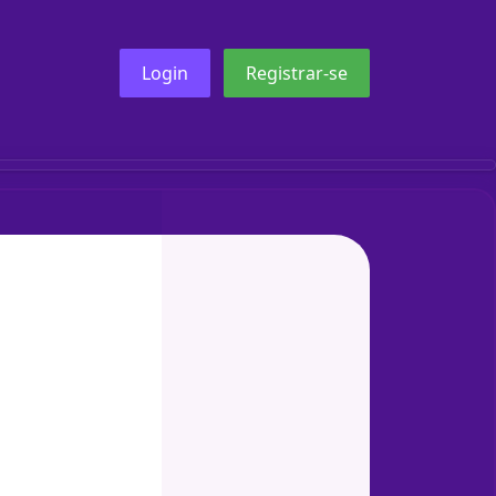
Login
Registrar-se