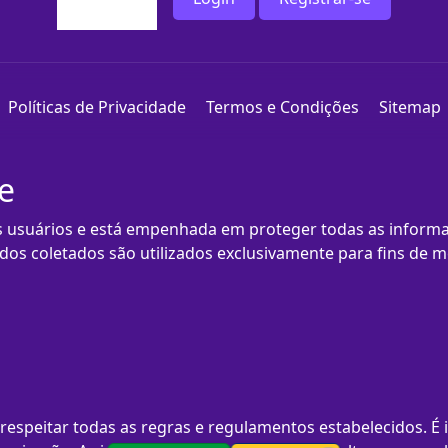
Políticas de Privacidade
Termos e Condições
Sitemap
de
us usuários e está empenhada em proteger todas as inform
os coletados são utilizados exclusivamente para fins de m
speitar todas as regras e regulamentos estabelecidos. É 