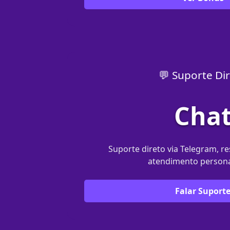
💬 Suporte Di
Cha
Suporte direto via Telegram, r
atendimento persona
Falar Suport