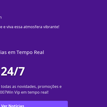
m
e e viva essa atmosfera vibrante!
cias em Tempo Real
24/7
e todas as novidades, promoções e
2007Win Vip em tempo real!
Ver Notícias