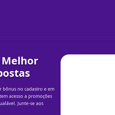
A Melhor
postas
r bônus no cadastro e em
 tem acesso a promoções
ualável. Junte-se aos