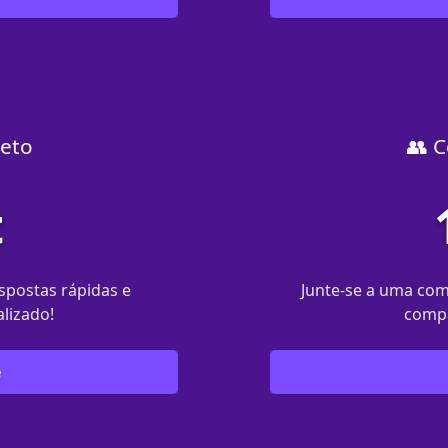
reto
👥 
t
espostas rápidas e
Junte-se a uma com
lizado!
compa
e