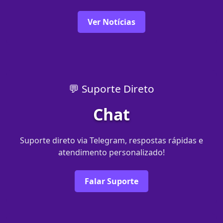
Ver Notícias
💬 Suporte Direto
Chat
Suporte direto via Telegram, respostas rápidas e
atendimento personalizado!
Falar Suporte