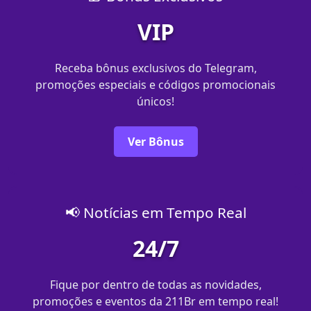
VIP
Receba bônus exclusivos do Telegram,
promoções especiais e códigos promocionais
únicos!
Ver Bônus
📢 Notícias em Tempo Real
24/7
Fique por dentro de todas as novidades,
promoções e eventos da 211Br em tempo real!