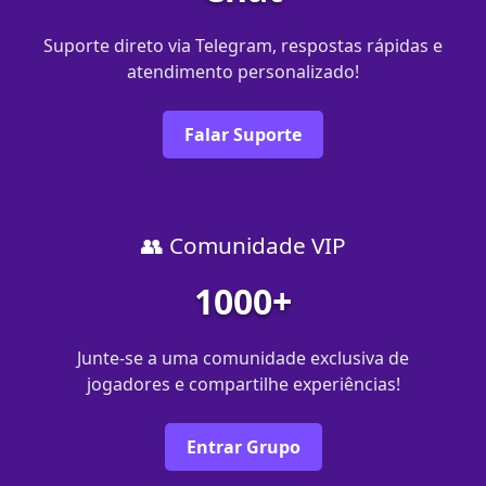
Suporte direto via Telegram, respostas rápidas e
atendimento personalizado!
Falar Suporte
👥 Comunidade VIP
1000+
Junte-se a uma comunidade exclusiva de
jogadores e compartilhe experiências!
Entrar Grupo