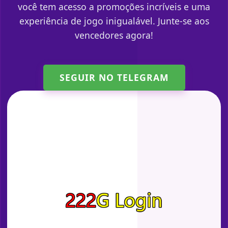
você tem acesso a promoções incríveis e uma
experiência de jogo inigualável. Junte-se aos
vencedores agora!
SEGUIR NO TELEGRAM