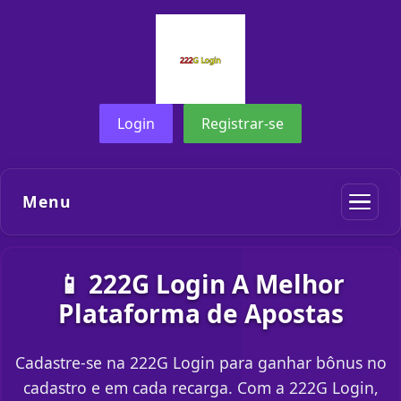
Login
Registrar-se
Menu
📱 222G Login A Melhor
Plataforma de Apostas
Cadastre-se na 222G Login para ganhar bônus no
cadastro e em cada recarga. Com a 222G Login,