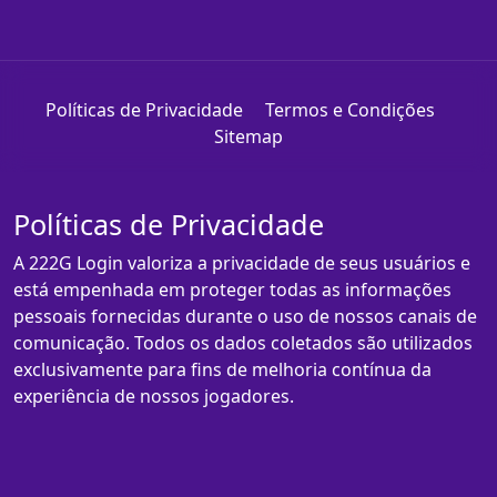
Políticas de Privacidade
Termos e Condições
Sitemap
Políticas de Privacidade
A 222G Login valoriza a privacidade de seus usuários e
está empenhada em proteger todas as informações
pessoais fornecidas durante o uso de nossos canais de
comunicação. Todos os dados coletados são utilizados
exclusivamente para fins de melhoria contínua da
experiência de nossos jogadores.