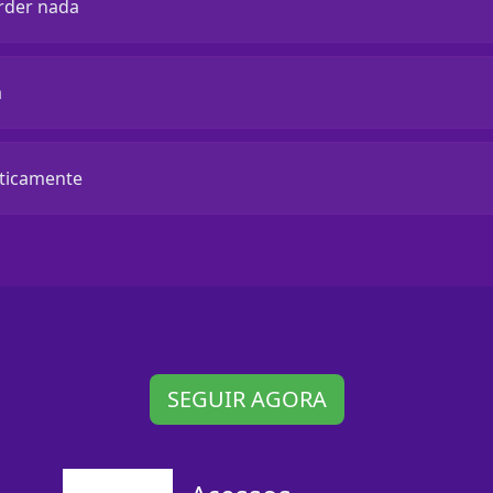
erder nada
a
aticamente
SEGUIR AGORA