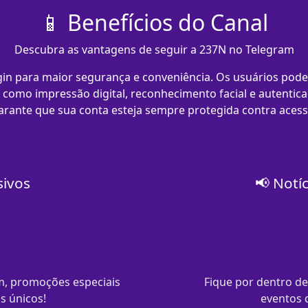
📱 Benefícios do Canal
Descubra as vantagens de seguir a 237N no Telegram
ogin para maior segurança e conveniência. Os usuários pode
como impressão digital, reconhecimento facial e autentic
garante que sua conta esteja sempre protegida contra aces
sivos
📢 Notí
m, promoções especiais
Fique por dentro d
s únicos!
eventos 