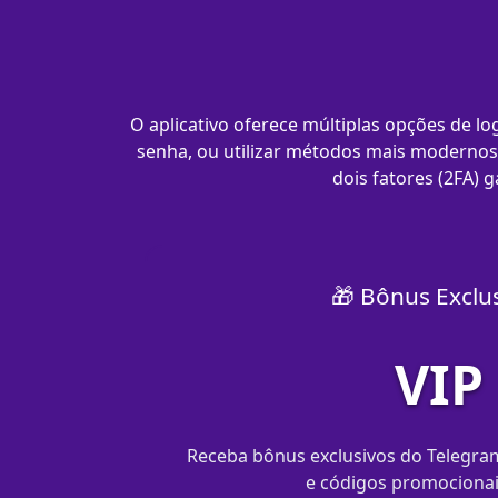
O aplicativo oferece múltiplas opções de l
senha, ou utilizar métodos mais modernos 
dois fatores (2FA) 
🎁 Bônus Exclu
VIP
Receba bônus exclusivos do Telegra
e códigos promocionai