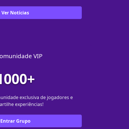
Ver Notícias
Comunidade VIP
1000+
unidade exclusiva de jogadores e
rtilhe experiências!
Entrar Grupo