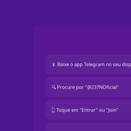
📱 Baixe o app Telegram no seu disp
🔍 Procure por "@237NOficial"
👆 Toque em "Entrar" ou "Join"