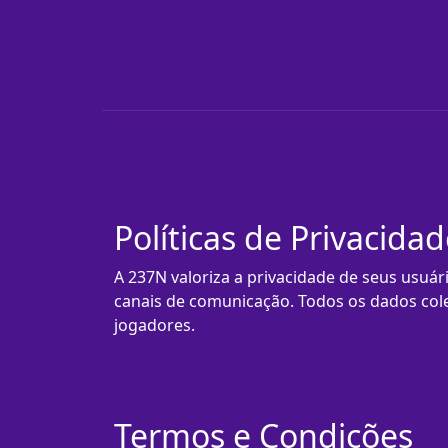
Políticas de Privacida
A 237N valoriza a privacidade de seus usuá
canais de comunicação. Todos os dados cole
jogadores.
Termos e Condições