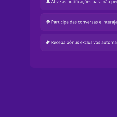
🔔 Ative as notificações para não p
💬 Participe das conversas e interaj
🎁 Receba bônus exclusivos autom