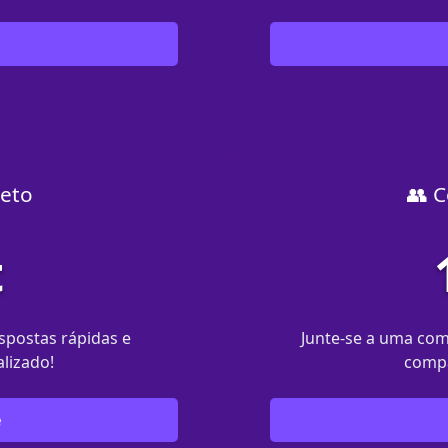
reto
👥 
t
espostas rápidas e
Junte-se a uma com
lizado!
compa
e