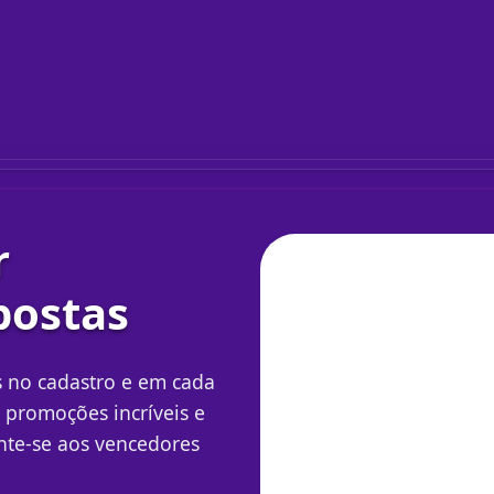
r
postas
 no cadastro e em cada
 promoções incríveis e
unte-se aos vencedores