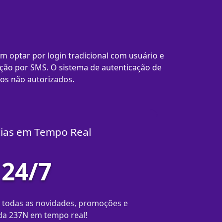
m optar por login tradicional com usuário e
ação por SMS. O sistema de autenticação de
sos não autorizados.
cias em Tempo Real
24/7
e todas as novidades, promoções e
da 237N em tempo real!