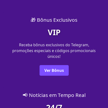
🎁 Bônus Exclusivos
VIP
Receba bônus exclusivos do Telegram,
promoções especiais e códigos promocionais
únicos!
Ver Bônus
📢 Notícias em Tempo Real
24/7