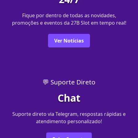
Fique por dentro de todas as novidades,
promoções e eventos da 27B Slot em tempo real!
Ver Notícias
💬 Suporte Direto
Chat
Suporte direto via Telegram, respostas rápidas e
atendimento personalizado!