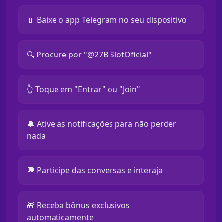
📱 Baixe o app Telegram no seu dispositivo
🔍 Procure por "@27B SlotOficial"
👆 Toque em "Entrar" ou "Join"
🔔 Ative as notificações para não perder
nada
💬 Participe das conversas e interaja
🎁 Receba bônus exclusivos
automaticamente