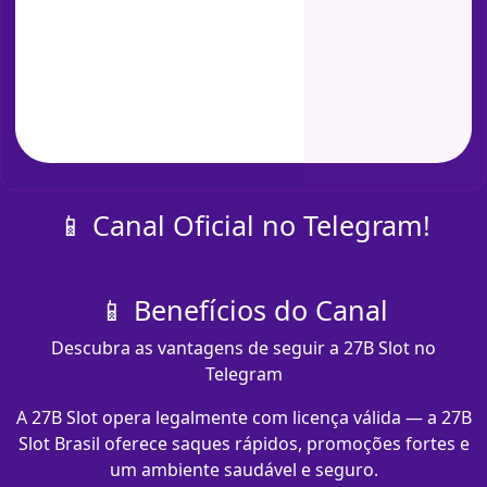
📱 Canal Oficial no Telegram!
📱 Benefícios do Canal
Descubra as vantagens de seguir a 27B Slot no
Telegram
A 27B Slot opera legalmente com licença válida — a 27B
Slot Brasil oferece saques rápidos, promoções fortes e
um ambiente saudável e seguro.