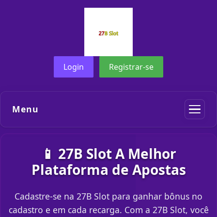
Login
Registrar-se
Menu
📱 27B Slot A Melhor
Plataforma de Apostas
Cadastre-se na 27B Slot para ganhar bônus no
cadastro e em cada recarga. Com a 27B Slot, você