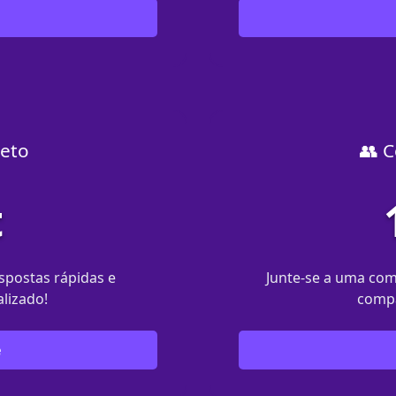
reto
👥 
t
espostas rápidas e
Junte-se a uma com
lizado!
compa
e