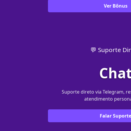
Ver Bônus
💬 Suporte Di
Cha
Suporte direto via Telegram, r
atendimento persona
Falar Suport