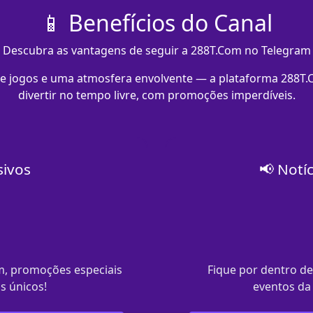
📱 Benefícios do Canal
Descubra as vantagens de seguir a 288T.Com no Telegram
jogos e uma atmosfera envolvente — a plataforma 288T.Com
divertir no tempo livre, com promoções imperdíveis.
sivos
📢 Notí
m, promoções especiais
Fique por dentro d
s únicos!
eventos da