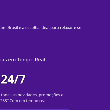
 Brasil é a escolha ideal para relaxar e se
cias em Tempo Real
24/7
e todas as novidades, promoções e
 288T.Com em tempo real!