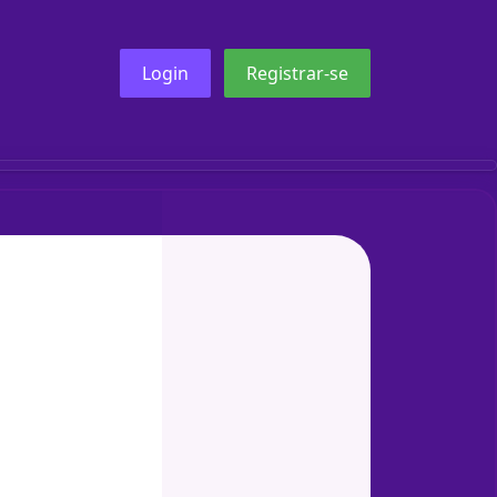
Login
Registrar-se