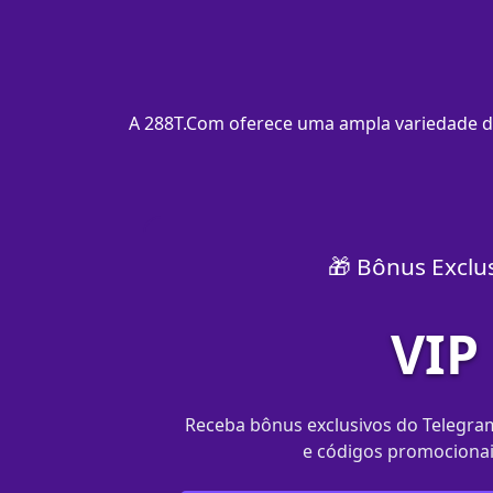
A 288T.Com oferece uma ampla variedade de 
🎁 Bônus Exclu
VIP
Receba bônus exclusivos do Telegra
e códigos promocionai