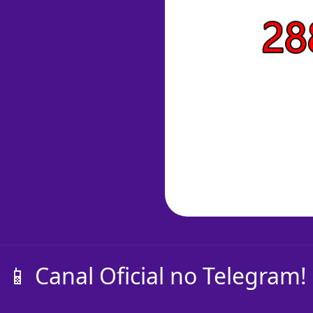
📱 Canal Oficial no Telegram!