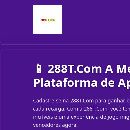
📱 288T.Com A M
Plataforma de A
Cadastre-se na 288T.Com para ganhar b
cada recarga. Com a 288T.Com, você te
incríveis e uma experiência de jogo inig
vencedores agora!