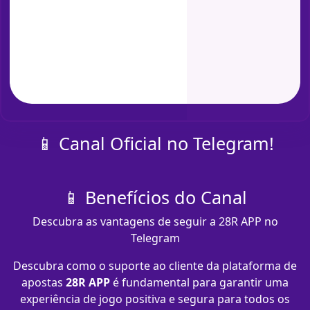
📱 Canal Oficial no Telegram!
📱 Benefícios do Canal
Descubra as vantagens de seguir a 28R APP no
Telegram
Descubra como o suporte ao cliente da plataforma de
apostas
28R APP
é fundamental para garantir uma
experiência de jogo positiva e segura para todos os