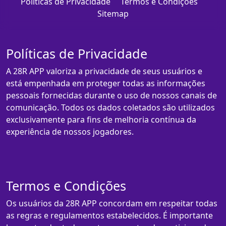
Políticas de Privacidade
Termos e Condições
Sitemap
Políticas de Privacidade
A 28R APP valoriza a privacidade de seus usuários e
está empenhada em proteger todas as informações
pessoais fornecidas durante o uso de nossos canais de
comunicação. Todos os dados coletados são utilizados
exclusivamente para fins de melhoria contínua da
experiência de nossos jogadores.
Termos e Condições
Os usuários da 28R APP concordam em respeitar todas
as regras e regulamentos estabelecidos. É importante