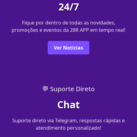
24/7
Fique por dentro de todas as novidades,
promoções e eventos da 28R APP em tempo real!
Ver Notícias
💬 Suporte Direto
Chat
Suporte direto via Telegram, respostas rápidas e
atendimento personalizado!