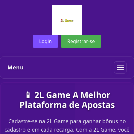
Login
Registrar-se
Menu
📱 2L Game A Melhor
Plataforma de Apostas
Cadastre-se na 2L Game para ganhar bônus no
cadastro e em cada recarga. Com a 2L Game, você