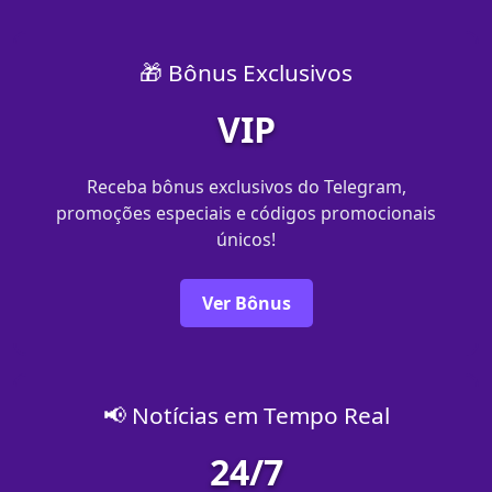
🎁 Bônus Exclusivos
VIP
Receba bônus exclusivos do Telegram,
promoções especiais e códigos promocionais
únicos!
Ver Bônus
📢 Notícias em Tempo Real
24/7