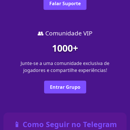
Falar Suporte
👥 Comunidade VIP
1000+
Junte-se a uma comunidade exclusiva de
jogadores e compartilhe experiências!
Entrar Grupo
📱 Como Seguir no Telegram