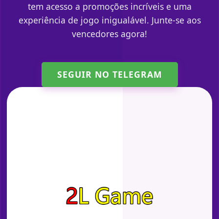
tem acesso a promoções incríveis e uma
experiência de jogo inigualável. Junte-se aos
vencedores agora!
SEGUIR NO TELEGRAM