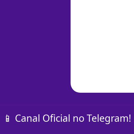
📱 Canal Oficial no Telegram!