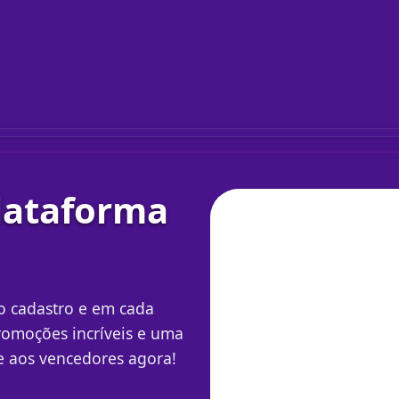
Plataforma
o cadastro e em cada
romoções incríveis e uma
se aos vencedores agora!