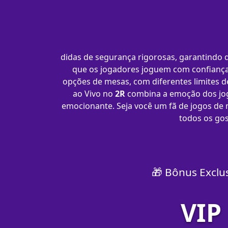
didas de segurança rigorosas, garantindo 
que os jogadores joguem com confiança.
opções de mesas, com diferentes limites d
ao Vivo no
2R
combina a emoção dos jogo
emocionante. Seja você um fã de jogos de 
todos os gos
🎁 Bônus Exclu
VIP