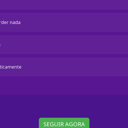
erder nada
a
aticamente
SEGUIR AGORA