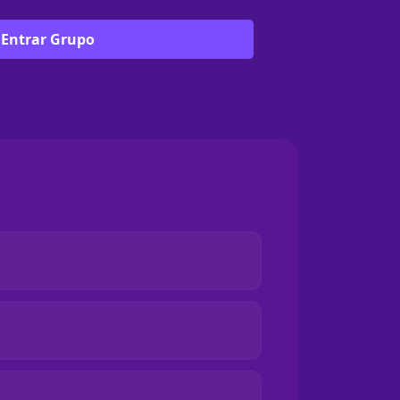
Entrar Grupo