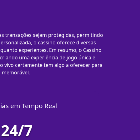
as transações sejam protegidas, permitindo
rsonalizada, o cassino oferece diversas
s quanto experientes. Em resumo, o Cassino
criando uma experiência de jogo única e
o vivo certamente tem algo a oferecer para
o memorável.
cias em Tempo Real
24/7