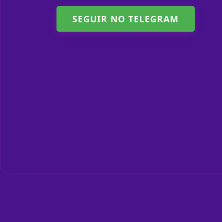
SEGUIR NO TELEGRAM