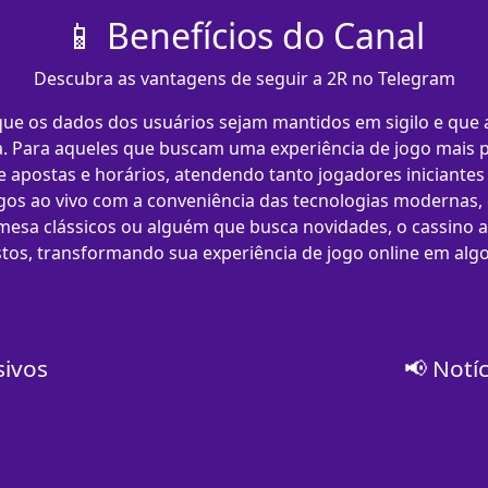
📱 Benefícios do Canal
Descubra as vantagens de seguir a 2R no Telegram
que os dados dos usuários sejam mantidos em sigilo e que 
 Para aqueles que buscam uma experiência de jogo mais pe
e apostas e horários, atendendo tanto jogadores iniciante
s ao vivo com a conveniência das tecnologias modernas, 
mesa clássicos ou alguém que busca novidades, o cassino a
tos, transformando sua experiência de jogo online em alg
sivos
📢 Notí