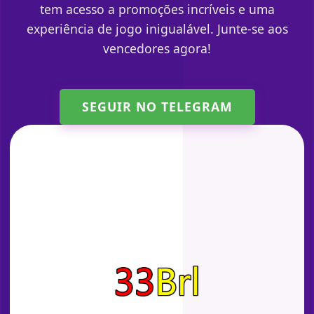
tem acesso a promoções incríveis e uma
experiência de jogo inigualável. Junte-se aos
vencedores agora!
SEGUIR NO TELEGRAM