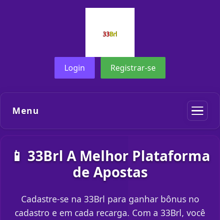
Login
Registrar-se
Menu
📱 33Brl A Melhor Plataforma
de Apostas
Cadastre-se na 33Brl para ganhar bônus no
cadastro e em cada recarga. Com a 33Brl, você