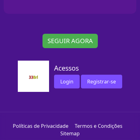
SEGUIR AGORA
Acessos
Login
Registrar-se
Políticas de Privacidade
Termos e Condições
Sitemap