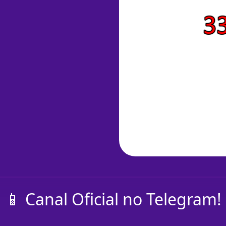
📱 Canal Oficial no Telegram!