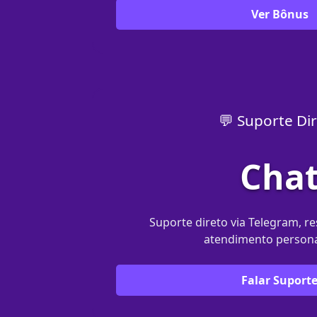
Ver Bônus
💬 Suporte Di
Cha
Suporte direto via Telegram, r
atendimento persona
Falar Suport