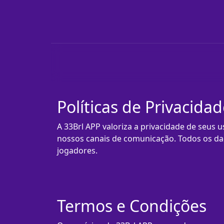
Políticas de Privacida
A 33Brl APP valoriza a privacidade de seus
nossos canais de comunicação. Todos os dad
jogadores.
Termos e Condições