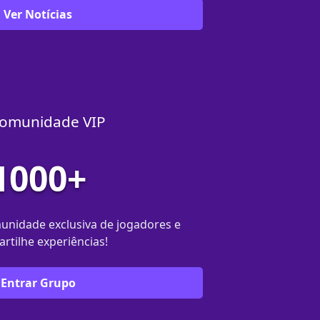
Ver Notícias
Comunidade VIP
1000+
unidade exclusiva de jogadores e
rtilhe experiências!
Entrar Grupo