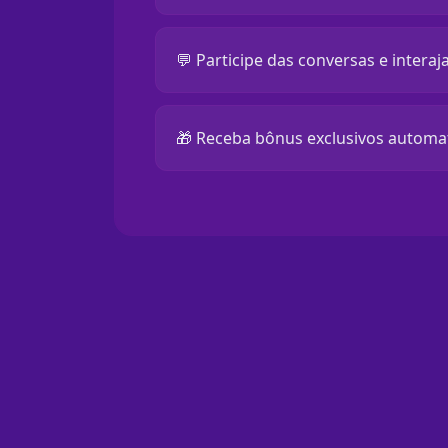
💬 Participe das conversas e interaj
🎁 Receba bônus exclusivos autom