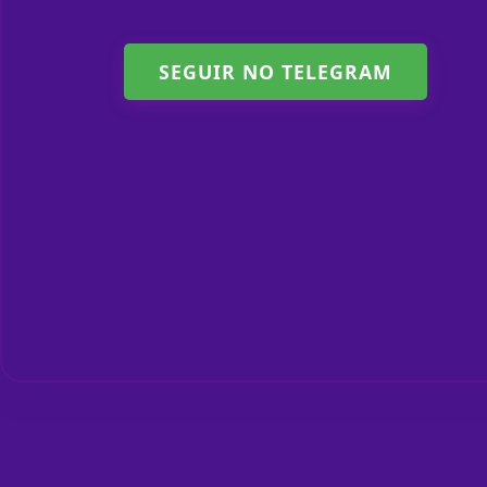
SEGUIR NO TELEGRAM