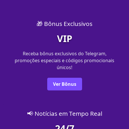
🎁 Bônus Exclusivos
VIP
Receba bônus exclusivos do Telegram,
promoções especiais e códigos promocionais
únicos!
Ver Bônus
📢 Notícias em Tempo Real
24/7