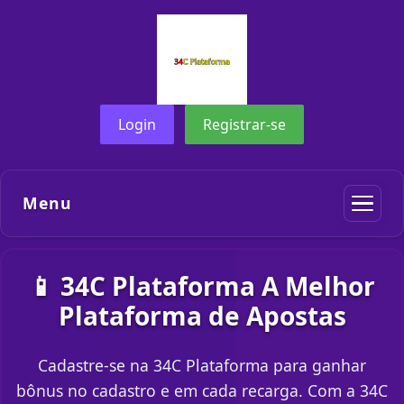
Login
Registrar-se
Menu
📱 34C Plataforma A Melhor
Plataforma de Apostas
Cadastre-se na 34C Plataforma para ganhar
bônus no cadastro e em cada recarga. Com a 34C