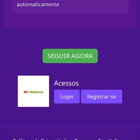
automaticamente
SEGUIR AGORA
Acessos
Login
Registrar-se