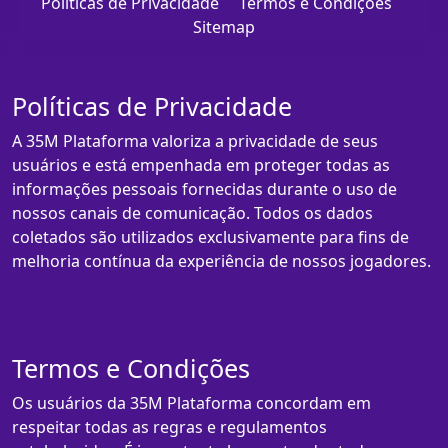
Políticas de Privacidade
Termos e Condições
Sitemap
Políticas de Privacidade
A 35M Plataforma valoriza a privacidade de seus
usuários e está empenhada em proteger todas as
informações pessoais fornecidas durante o uso de
nossos canais de comunicação. Todos os dados
coletados são utilizados exclusivamente para fins de
melhoria contínua da experiência de nossos jogadores.
Termos e Condições
Os usuários da 35M Plataforma concordam em
respeitar todas as regras e regulamentos