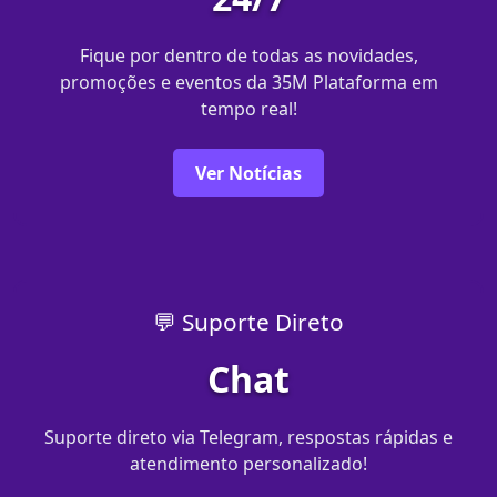
Fique por dentro de todas as novidades,
promoções e eventos da 35M Plataforma em
tempo real!
Ver Notícias
💬 Suporte Direto
Chat
Suporte direto via Telegram, respostas rápidas e
atendimento personalizado!