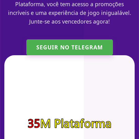
Plataforma, você tem acesso a promoções
incríveis e uma experiência de jogo inigualável.
Junte-se aos vencedores agora!
SEGUIR NO TELEGRAM