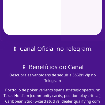
📱 Canal Oficial no Telegram!
📱 Benefícios do Canal
Descubra as vantagens de seguir a 365Brl Vip no
Telegram
Portfolio de poker variants spans strategic spectrum:
Texas Hold'em (community cards, position play critical),
Caribbean Stud (5-card stud vs. dealer qualifying com