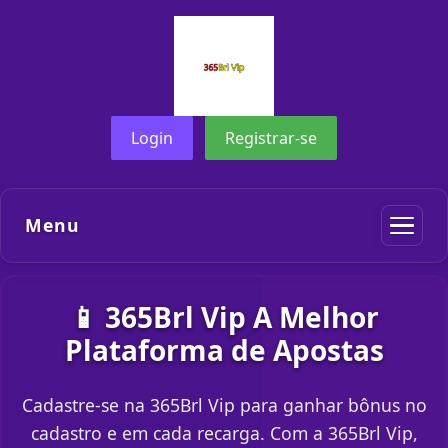
Login
Registrar-se
Menu
📱 365Brl Vip A Melhor
Plataforma de Apostas
Cadastre-se na 365Brl Vip para ganhar bônus no
cadastro e em cada recarga. Com a 365Brl Vip,