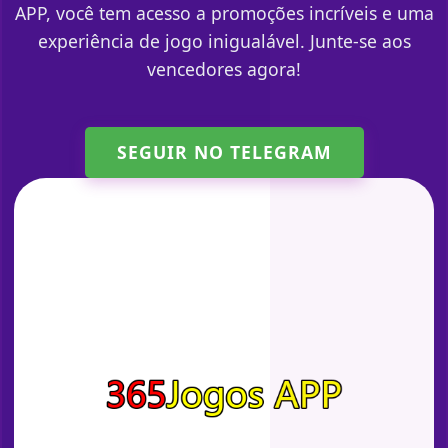
APP, você tem acesso a promoções incríveis e uma
experiência de jogo inigualável. Junte-se aos
vencedores agora!
SEGUIR NO TELEGRAM