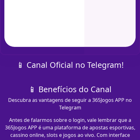
📱 Canal Oficial no Telegram!
📱 Benefícios do Canal
Descubra as vantagens de seguir a 365Jogos APP no
Telegram
Antes de falarmos sobre o login, vale lembrar que a
365Jogos APP é uma plataforma de apostas esportivas,
cassino online, slots e jogos ao vivo. Com interface