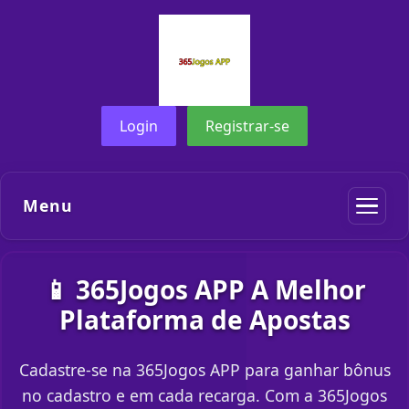
Login
Registrar-se
Menu
📱 365Jogos APP A Melhor
Plataforma de Apostas
Cadastre-se na 365Jogos APP para ganhar bônus
no cadastro e em cada recarga. Com a 365Jogos