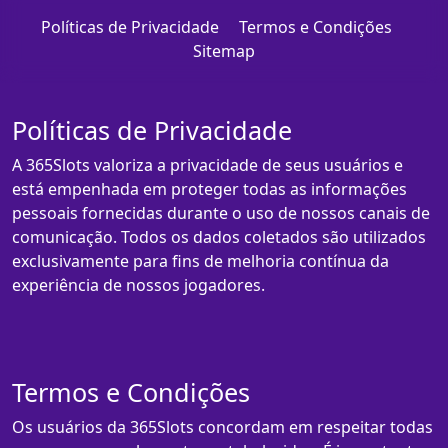
Políticas de Privacidade
Termos e Condições
Sitemap
Políticas de Privacidade
A 365Slots valoriza a privacidade de seus usuários e
está empenhada em proteger todas as informações
pessoais fornecidas durante o uso de nossos canais de
comunicação. Todos os dados coletados são utilizados
exclusivamente para fins de melhoria contínua da
experiência de nossos jogadores.
Termos e Condições
Os usuários da 365Slots concordam em respeitar todas