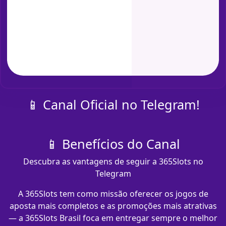
📱 Canal Oficial no Telegram!
📱 Benefícios do Canal
Descubra as vantagens de seguir a 365Slots no
Telegram
A 365Slots tem como missão oferecer os jogos de
aposta mais completos e as promoções mais atrativas
— a 365Slots Brasil foca em entregar sempre o melhor