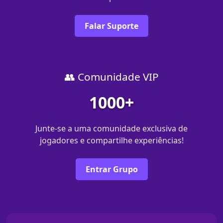
Falar Suporte
👥 Comunidade VIP
1000+
Junte-se a uma comunidade exclusiva de
jogadores e compartilhe experiências!
Entrar Grupo