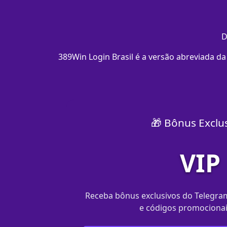
D
389Win Login Brasil é a versão abreviada 
🎁 Bônus Exclu
VIP
Receba bônus exclusivos do Telegra
e códigos promocionai