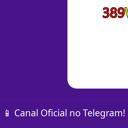
📱 Canal Oficial no Telegram!