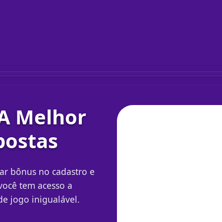
 A Melhor
postas
ar bônus no cadastro e
você tem acesso a
e jogo inigualável.