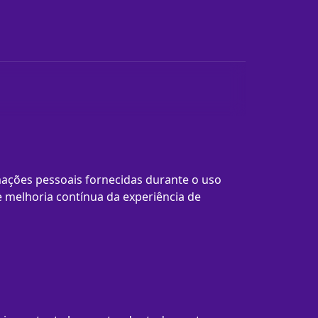
mações pessoais fornecidas durante o uso
e melhoria contínua da experiência de