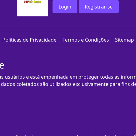
Login
Registrar-se
Políticas de Privacidade
Termos e Condições
Sitemap
de
eus usuários e está empenhada em proteger todas as infor
dados coletados são utilizados exclusivamente para fins d