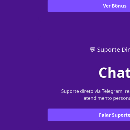
Ver Bônus
💬 Suporte Di
Cha
Suporte direto via Telegram, r
atendimento persona
Falar Suport