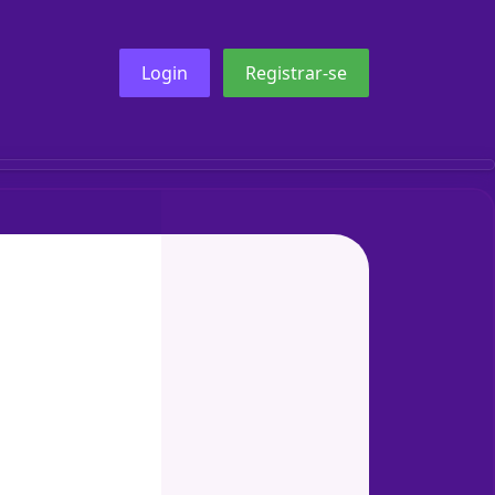
Login
Registrar-se