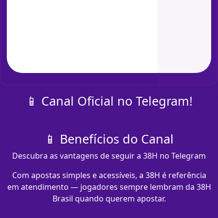
📱 Canal Oficial no Telegram!
📱 Benefícios do Canal
Descubra as vantagens de seguir a 38H no Telegram
Com apostas simples e acessíveis, a 38H é referência
em atendimento — jogadores sempre lembram da 38H
Brasil quando querem apostar.