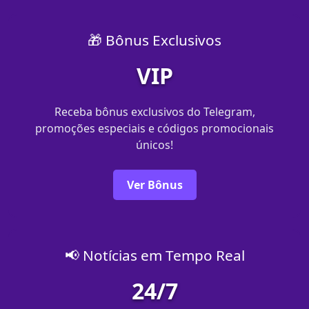
🎁 Bônus Exclusivos
VIP
Receba bônus exclusivos do Telegram,
promoções especiais e códigos promocionais
únicos!
Ver Bônus
📢 Notícias em Tempo Real
24/7