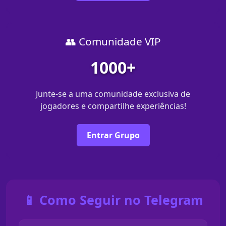
👥 Comunidade VIP
1000+
Junte-se a uma comunidade exclusiva de
jogadores e compartilhe experiências!
Entrar Grupo
📱 Como Seguir no Telegram