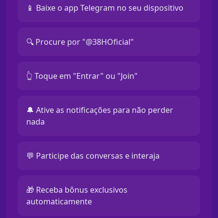
📱 Baixe o app Telegram no seu dispositivo
🔍 Procure por "@38HOficial"
👆 Toque em "Entrar" ou "Join"
🔔 Ative as notificações para não perder
nada
💬 Participe das conversas e interaja
🎁 Receba bônus exclusivos
automaticamente