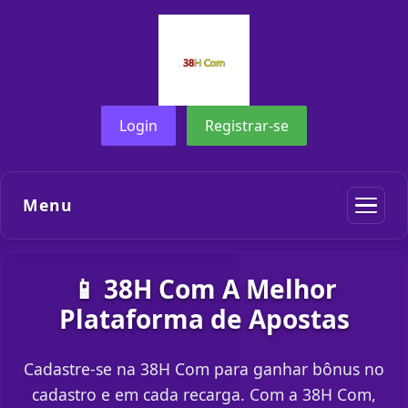
Login
Registrar-se
Menu
📱 38H Com A Melhor
Plataforma de Apostas
Cadastre-se na 38H Com para ganhar bônus no
cadastro e em cada recarga. Com a 38H Com,