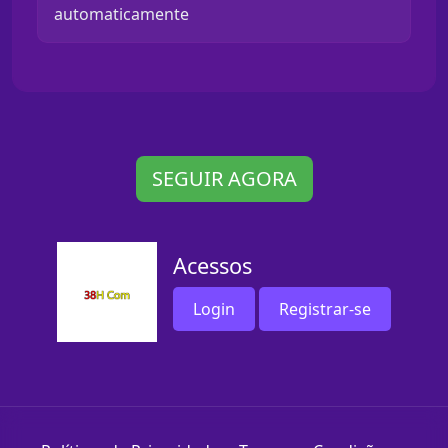
automaticamente
SEGUIR AGORA
Acessos
Login
Registrar-se