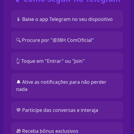
📱 Baixe o app Telegram no seu dispositivo
🔍 Procure por "@38H ComOficial"
👆 Toque em "Entrar" ou "Join"
🔔 Ative as notificações para não perder
nada
💬 Participe das conversas e interaja
🎁 Receba bônus exclusivos