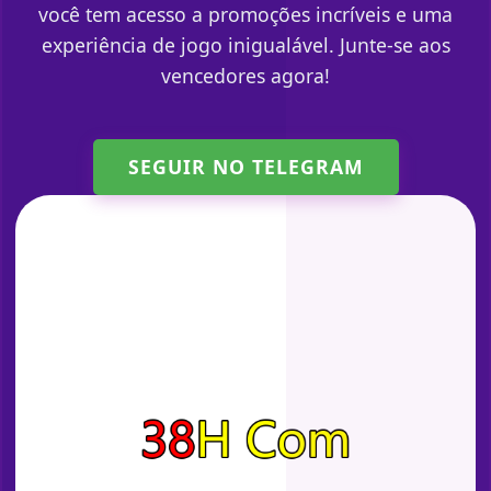
você tem acesso a promoções incríveis e uma
experiência de jogo inigualável. Junte-se aos
vencedores agora!
SEGUIR NO TELEGRAM