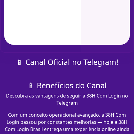
📱 Canal Oficial no Telegram!
📱 Benefícios do Canal
Descubra as vantagens de seguir a 38H Com Login no
Telegram
Com um conceito operacional avançado, a 38H Com
Login passou por constantes melhorias — hoje a 38H
Com Login Brasil entrega uma experiência online ainda