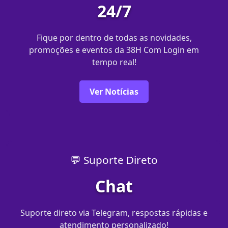
24/7
Fique por dentro de todas as novidades,
promoções e eventos da 38H Com Login em
tempo real!
Ver Notícias
💬 Suporte Direto
Chat
Suporte direto via Telegram, respostas rápidas e
atendimento personalizado!