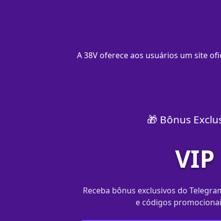
A 38V oferece aos usuários um site of
🎁 Bônus Exclu
VIP
Receba bônus exclusivos do Telegra
e códigos promocionai