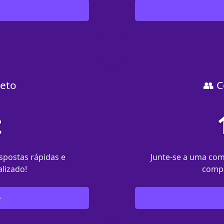
reto
👥 
t
espostas rápidas e
Junte-se a uma com
lizado!
compa
e