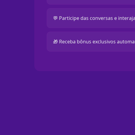
💬 Participe das conversas e interaj
🎁 Receba bônus exclusivos autom