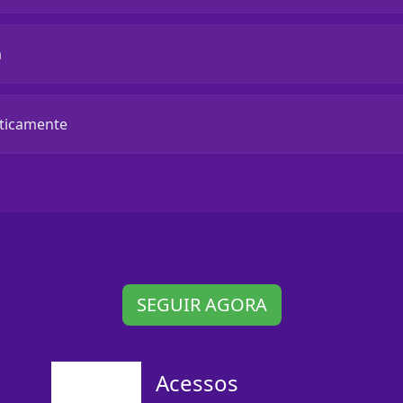
a
aticamente
SEGUIR AGORA
Acessos