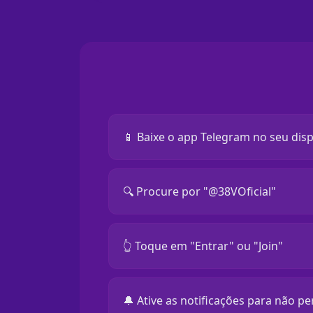
📱 Baixe o app Telegram no seu disp
🔍 Procure por "@38VOficial"
👆 Toque em "Entrar" ou "Join"
🔔 Ative as notificações para não p