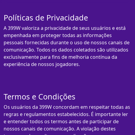
Políticas de Privacidade
A 399W valoriza a privacidade de seus usuários e está
empenhada em proteger todas as informações
pessoais fornecidas durante o uso de nossos canais de
comunicação. Todos os dados coletados são utilizados
exclusivamente para fins de melhoria contínua da
experiência de nossos jogadores.
Termos e Condições
Os usuários da 399W concordam em respeitar todas as
regras e regulamentos estabelecidos. É importante ler
e entender todos os termos antes de participar de
nossos canais de comunicação. A violação destes