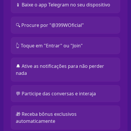
📱 Baixe o app Telegram no seu dispositivo
🔍 Procure por "@399WOficial"
👆 Toque em "Entrar" ou "Join"
🔔 Ative as notificações para não perder
nada
💬 Participe das conversas e interaja
🎁 Receba bônus exclusivos
automaticamente