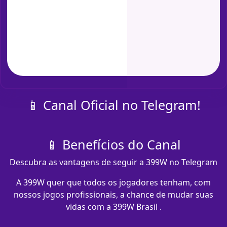
📱 Canal Oficial no Telegram!
📱 Benefícios do Canal
Descubra as vantagens de seguir a 399W no Telegram
A 399W quer que todos os jogadores tenham, com
nossos jogos profissionais, a chance de mudar suas
vidas com a 399W Brasil .