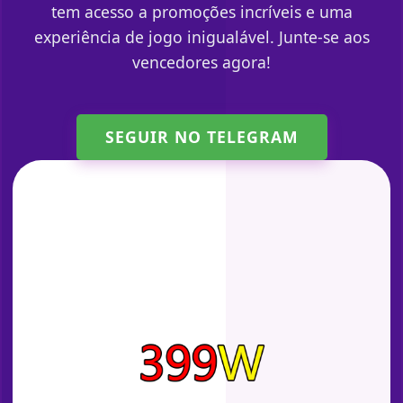
tem acesso a promoções incríveis e uma
experiência de jogo inigualável. Junte-se aos
vencedores agora!
SEGUIR NO TELEGRAM