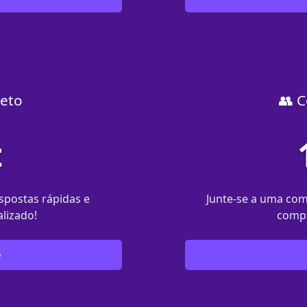
reto
👥 
t
espostas rápidas e
Junte-se a uma com
lizado!
compa
e