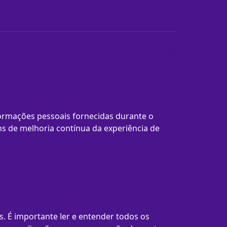
formações pessoais fornecidas durante o
ns de melhoria contínua da experiência de
. É importante ler e entender todos os