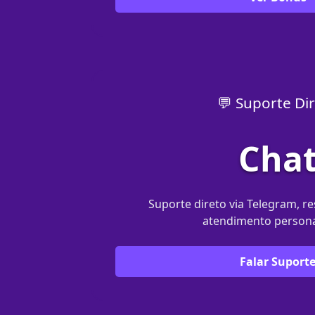
💬 Suporte Di
Cha
Suporte direto via Telegram, r
atendimento persona
Falar Suport