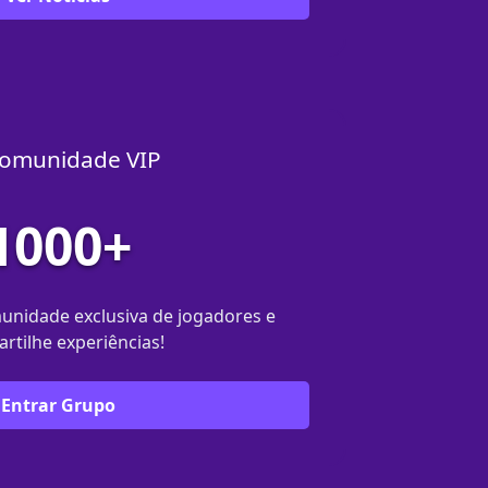
Comunidade VIP
1000+
unidade exclusiva de jogadores e
rtilhe experiências!
Entrar Grupo