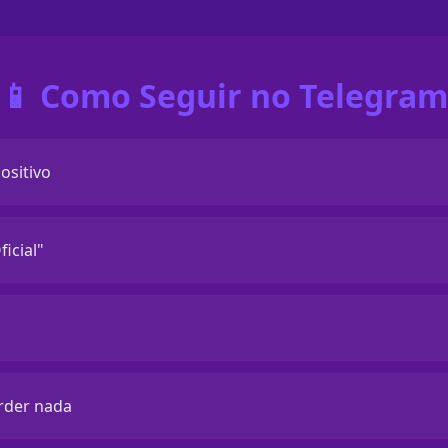
📱 Como Seguir no Telegram
ositivo
icial"
erder nada