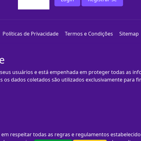
Políticas de Privacidade
Termos e Condições
Sitemap
de
e seus usuários e está empenhada em proteger todas as in
 os dados coletados são utilizados exclusivamente para fi
m respeitar todas as regras e regulamentos estabelecidos