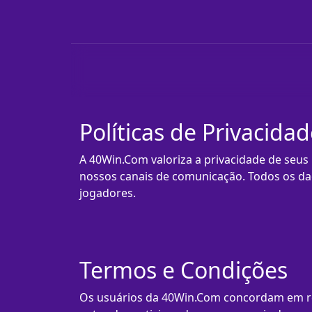
Políticas de Privacida
A 40Win.Com valoriza a privacidade de seu
nossos canais de comunicação. Todos os dad
jogadores.
Termos e Condições
Os usuários da 40Win.Com concordam em res