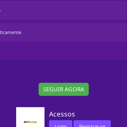
a
aticamente
SEGUIR AGORA
Acessos
Login
Registrar-se