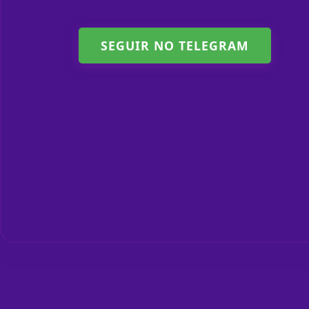
SEGUIR NO TELEGRAM