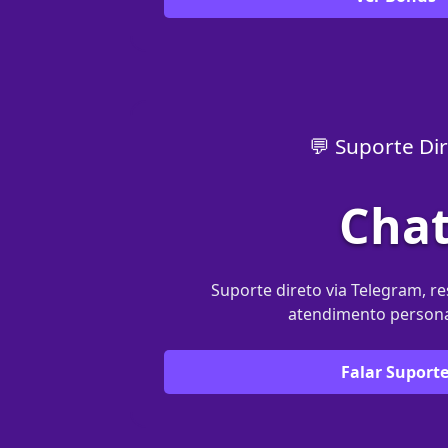
💬 Suporte Di
Cha
Suporte direto via Telegram, r
atendimento persona
Falar Suport