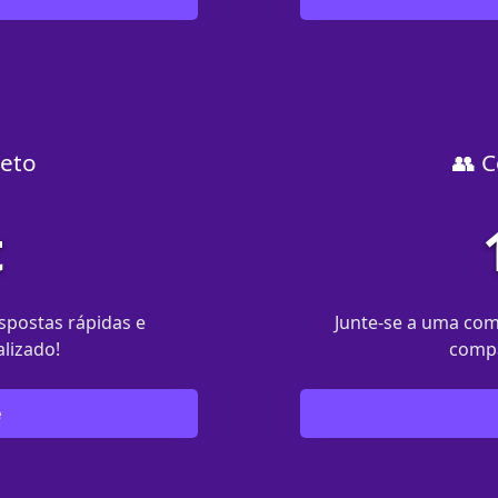
reto
👥 
t
espostas rápidas e
Junte-se a uma com
lizado!
compa
e