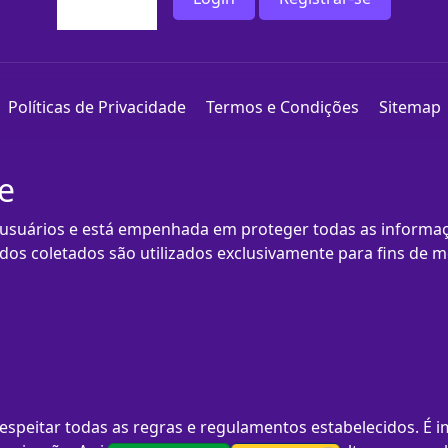
Políticas de Privacidade
Termos e Condições
Sitemap
de
s usuários e está empenhada em proteger todas as informaç
os coletados são utilizados exclusivamente para fins de m
peitar todas as regras e regulamentos estabelecidos. É i