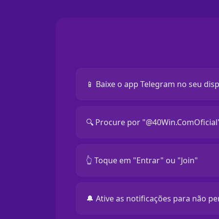
📱 Baixe o app Telegram no seu disp
🔍 Procure por "@40Win.ComOficial
👆 Toque em "Entrar" ou "Join"
🔔 Ative as notificações para não p