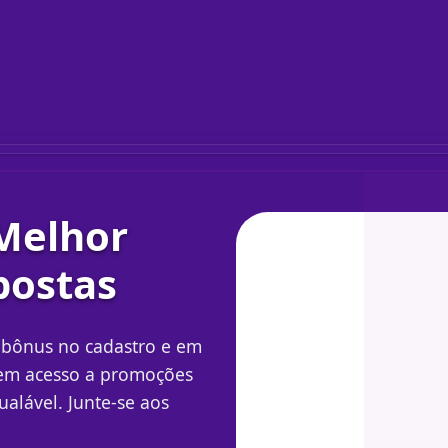
Melhor
postas
 bônus no cadastro e em
tem acesso a promoções
ualável. Junte-se aos