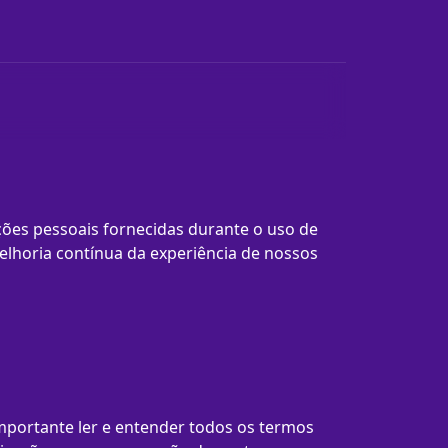
ões pessoais fornecidas durante o uso de
elhoria contínua da experiência de nossos
mportante ler e entender todos os termos