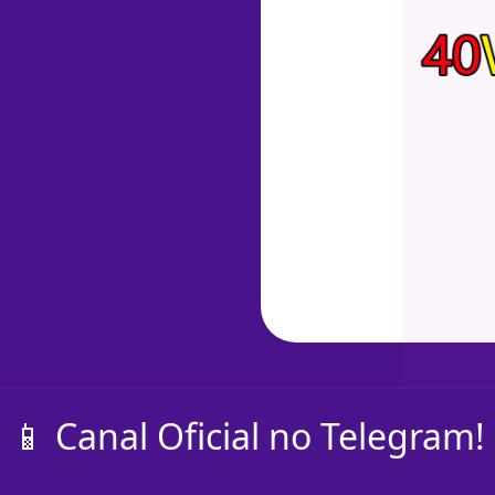
📱 Canal Oficial no Telegram!