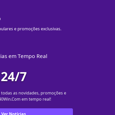
m
pulares e promoções exclusivas.
cias em Tempo Real
24/7
e todas as novidades, promoções e
40Win.Com em tempo real!
Ver Notícias