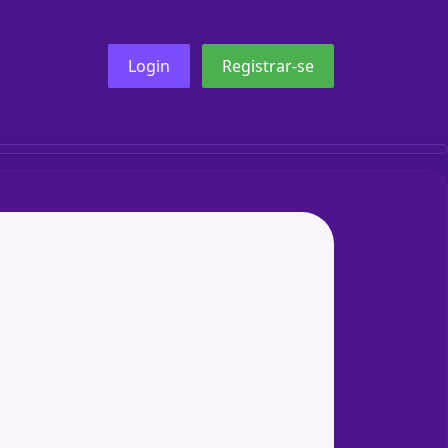
Login
Registrar-se