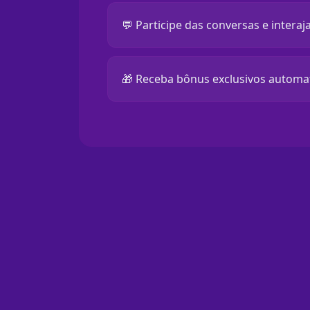
💬 Participe das conversas e interaj
🎁 Receba bônus exclusivos autom