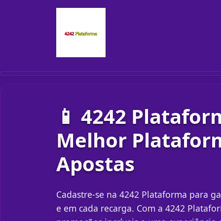
📱 4242 Platafor
Melhor Platafor
Apostas
Cadastre-se na 4242 Plataforma para g
e em cada recarga. Com a 4242 Platafor