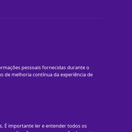
formações pessoais fornecidas durante o
ns de melhoria contínua da experiência de
. É importante ler e entender todos os