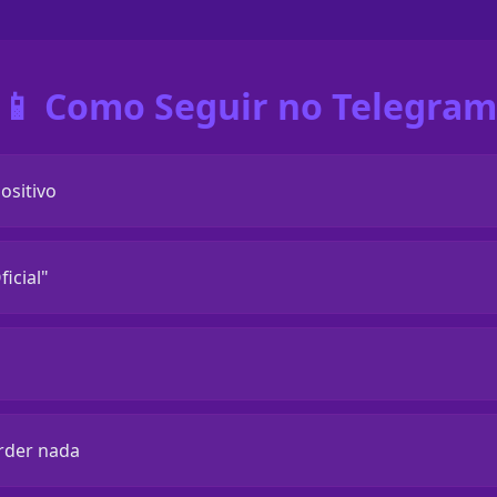
📱 Como Seguir no Telegram
ositivo
icial"
erder nada