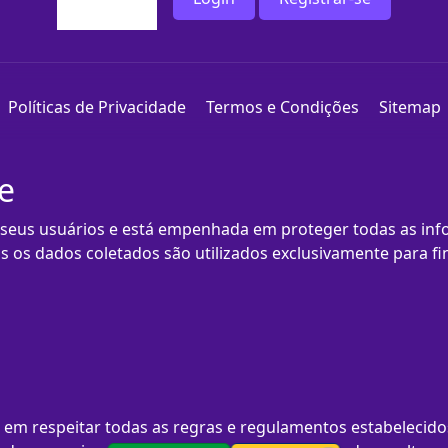
Políticas de Privacidade
Termos e Condições
Sitemap
de
e seus usuários e está empenhada em proteger todas as in
 os dados coletados são utilizados exclusivamente para fi
m respeitar todas as regras e regulamentos estabelecidos