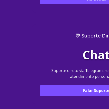
💬 Suporte Di
Cha
Suporte direto via Telegram, r
atendimento persona
Falar Suport