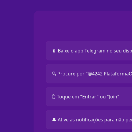
📱 Baixe o app Telegram no seu disp
🔍 Procure por "@4242 PlataformaOf
👆 Toque em "Entrar" ou "Join"
🔔 Ative as notificações para não p