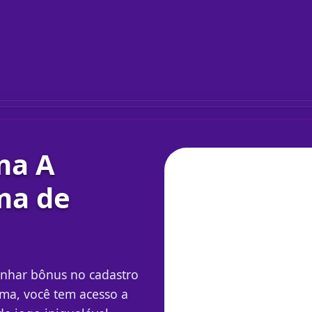
ma A
ma de
anhar bônus no cadastro
ma, você tem acesso a