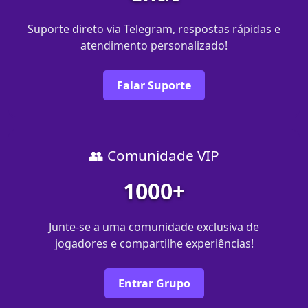
Suporte direto via Telegram, respostas rápidas e
atendimento personalizado!
Falar Suporte
👥 Comunidade VIP
1000+
Junte-se a uma comunidade exclusiva de
jogadores e compartilhe experiências!
Entrar Grupo