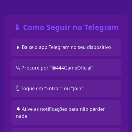
📱 Como Seguir no Telegram
📱 Baixe o app Telegram no seu dispositivo
🔍 Procure por "@444GameOficial"
👆 Toque em "Entrar" ou "Join"
🔔 Ative as notificações para não perder
nada