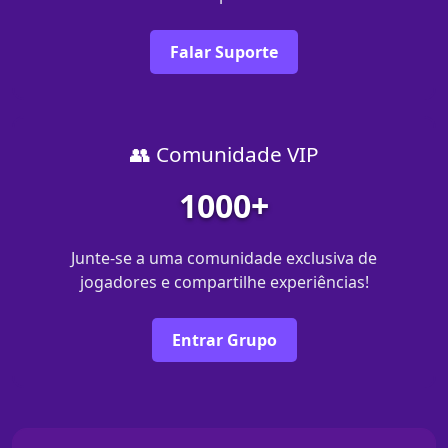
Falar Suporte
👥 Comunidade VIP
1000+
Junte-se a uma comunidade exclusiva de
jogadores e compartilhe experiências!
Entrar Grupo