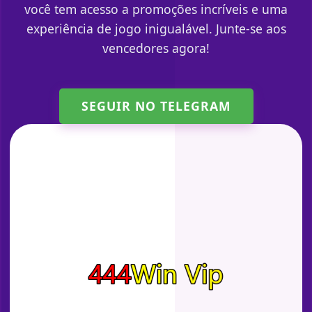
você tem acesso a promoções incríveis e uma
experiência de jogo inigualável. Junte-se aos
vencedores agora!
SEGUIR NO TELEGRAM