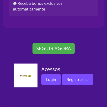
🎁 Receba bônus exclusivos
automaticamente
SEGUIR AGORA
Acessos
Login
Registrar-se