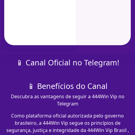
📱 Canal Oficial no Telegram!
📱 Benefícios do Canal
Descubra as vantagens de seguir a 444Win Vip no
Telegram
Como plataforma oficial autorizada pelo governo
brasileiro, a 444Win Vip segue os princípios de
segurança, justiça e integridade da 444Win Vip Brasil ,