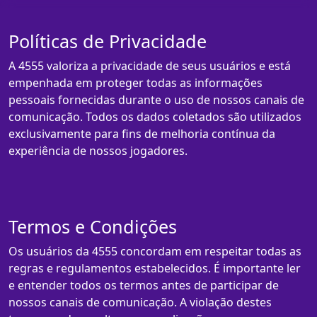
Políticas de Privacidade
A 4555 valoriza a privacidade de seus usuários e está
empenhada em proteger todas as informações
pessoais fornecidas durante o uso de nossos canais de
comunicação. Todos os dados coletados são utilizados
exclusivamente para fins de melhoria contínua da
experiência de nossos jogadores.
Termos e Condições
Os usuários da 4555 concordam em respeitar todas as
regras e regulamentos estabelecidos. É importante ler
e entender todos os termos antes de participar de
nossos canais de comunicação. A violação destes