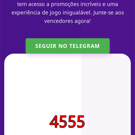
tem acesso a promoções incríveis e uma
experiência de jogo inigualável. Junte-se aos
vencedores agora!
SEGUIR NO TELEGRAM