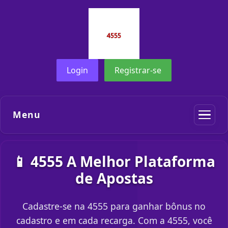
Login
Registrar-se
Menu
📱 4555 A Melhor Plataforma
de Apostas
Cadastre-se na 4555 para ganhar bônus no
cadastro e em cada recarga. Com a 4555, você