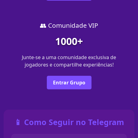
👥 Comunidade VIP
1000+
Junte-se a uma comunidade exclusiva de
jogadores e compartilhe experiências!
Entrar Grupo
📱 Como Seguir no Telegram