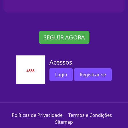
SEGUIR AGORA
Acessos
Login
Registrar-se
Políticas de Privacidade
Termos e Condições
Sitemap