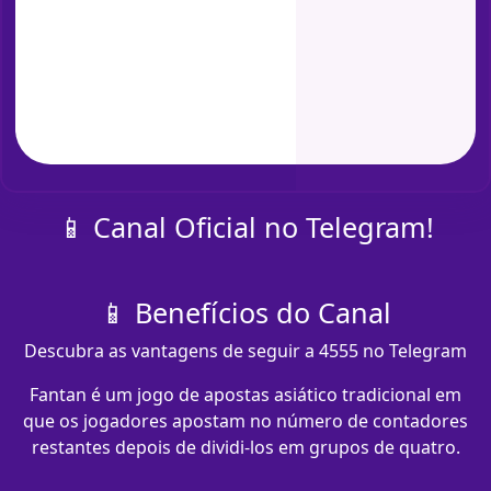
📱 Canal Oficial no Telegram!
📱 Benefícios do Canal
Descubra as vantagens de seguir a 4555 no Telegram
Fantan é um jogo de apostas asiático tradicional em
que os jogadores apostam no número de contadores
restantes depois de dividi-los em grupos de quatro.