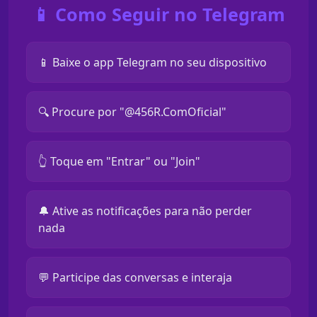
📱 Como Seguir no Telegram
📱 Baixe o app Telegram no seu dispositivo
🔍 Procure por "@456R.ComOficial"
👆 Toque em "Entrar" ou "Join"
🔔 Ative as notificações para não perder
nada
💬 Participe das conversas e interaja