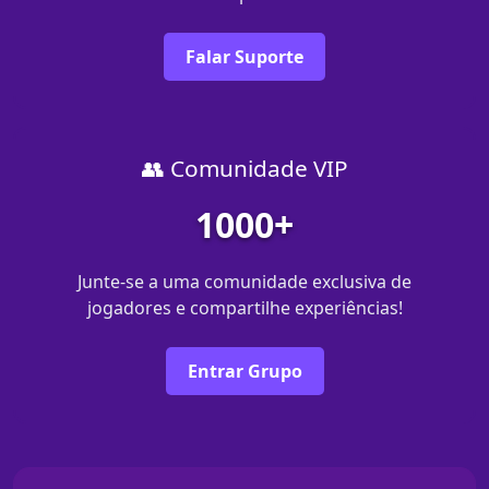
Falar Suporte
👥 Comunidade VIP
1000+
Junte-se a uma comunidade exclusiva de
jogadores e compartilhe experiências!
Entrar Grupo