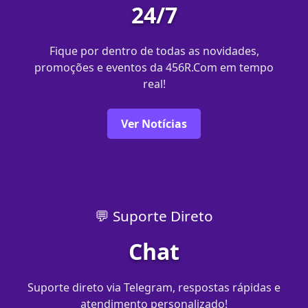
24/7
Fique por dentro de todas as novidades,
promoções e eventos da 456R.Com em tempo
real!
Ver Notícias
💬 Suporte Direto
Chat
Suporte direto via Telegram, respostas rápidas e
atendimento personalizado!