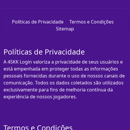
Políticas de Privacidade
Termos e Condições
Sitemap
Políticas de Privacidade
A 45KK Login valoriza a privacidade de seus usuários e
está empenhada em proteger todas as informações
pessoais fornecidas durante o uso de nossos canais de
comunicação. Todos os dados coletados são utilizados
exclusivamente para fins de melhoria contínua da
experiência de nossos jogadores.
Termos e Condições