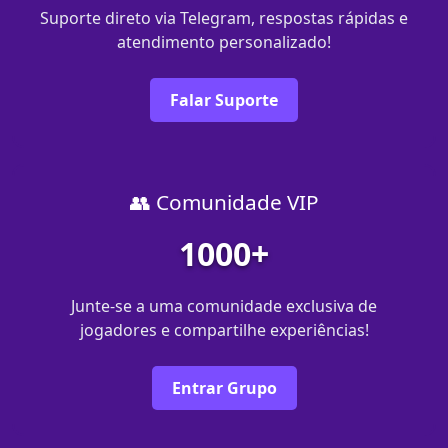
Suporte direto via Telegram, respostas rápidas e
atendimento personalizado!
Falar Suporte
👥 Comunidade VIP
1000+
Junte-se a uma comunidade exclusiva de
jogadores e compartilhe experiências!
Entrar Grupo