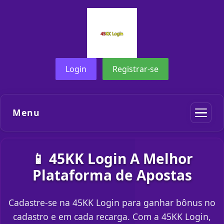
Login
Registrar-se
Menu
📱 45KK Login A Melhor
Plataforma de Apostas
Cadastre-se na 45KK Login para ganhar bônus no
cadastro e em cada recarga. Com a 45KK Login,