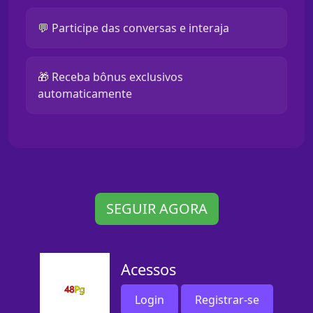
💬 Participe das conversas e interaja
🎁 Receba bônus exclusivos
automaticamente
SEGUIR AGORA
Acessos
Login
Registrar-se