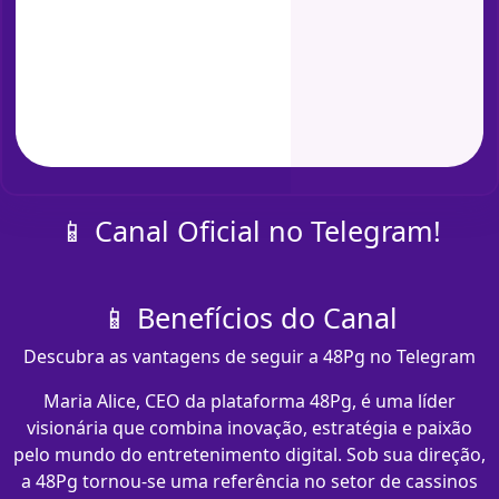
📱 Canal Oficial no Telegram!
📱 Benefícios do Canal
Descubra as vantagens de seguir a 48Pg no Telegram
Maria Alice, CEO da plataforma 48Pg, é uma líder
visionária que combina inovação, estratégia e paixão
pelo mundo do entretenimento digital. Sob sua direção,
a 48Pg tornou-se uma referência no setor de cassinos