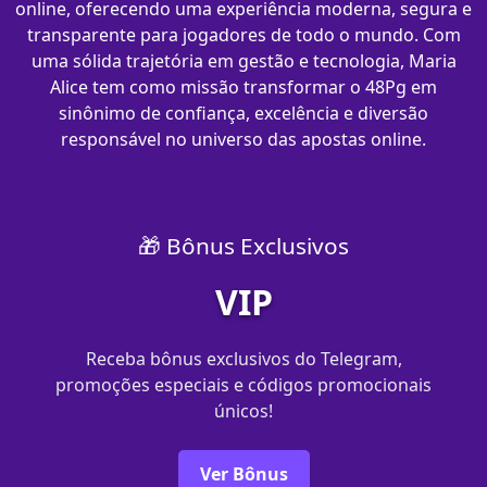
online, oferecendo uma experiência moderna, segura e
transparente para jogadores de todo o mundo. Com
uma sólida trajetória em gestão e tecnologia, Maria
Alice tem como missão transformar o 48Pg em
sinônimo de confiança, excelência e diversão
responsável no universo das apostas online.
🎁 Bônus Exclusivos
VIP
Receba bônus exclusivos do Telegram,
promoções especiais e códigos promocionais
únicos!
Ver Bônus