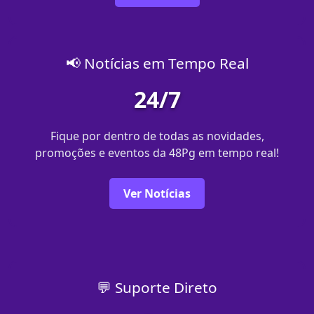
📢 Notícias em Tempo Real
24/7
Fique por dentro de todas as novidades,
promoções e eventos da 48Pg em tempo real!
Ver Notícias
💬 Suporte Direto