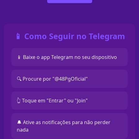
📱 Como Seguir no Telegram
📱 Baixe o app Telegram no seu dispositivo
🔍 Procure por "@48PgOficial"
👆 Toque em "Entrar" ou "Join"
🔔 Ative as notificações para não perder
nada