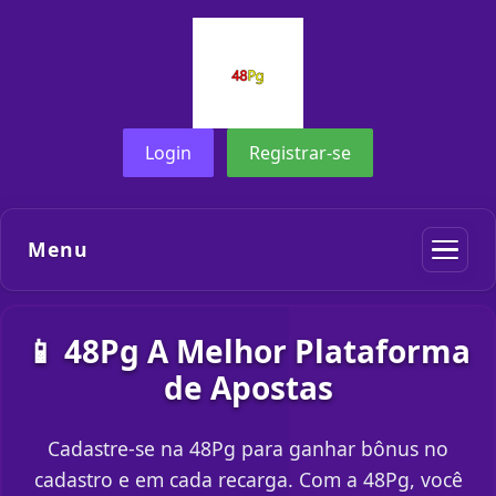
Login
Registrar-se
Menu
📱 48Pg A Melhor Plataforma
de Apostas
Cadastre-se na 48Pg para ganhar bônus no
cadastro e em cada recarga. Com a 48Pg, você