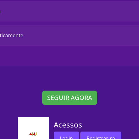
a
aticamente
SEGUIR AGORA
Acessos
Login
Registrar-se