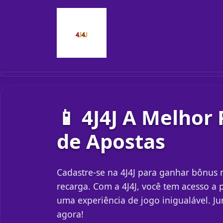
📱 4J4J A Melhor
de Apostas
Cadastre-se na 4J4J para ganhar bônus 
recarga. Com a 4J4J, você tem acesso a 
uma experiência de jogo inigualável. J
agora!