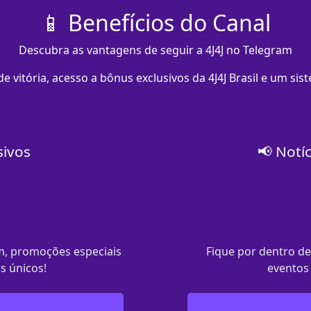
📱 Benefícios do Canal
Descubra as vantagens de seguir a 4J4J no Telegram
 de vitória, acesso a bônus exclusivos da 4J4J Brasil e um s
sivos
📢 Notí
m, promoções especiais
Fique por dentro d
s únicos!
eventos 