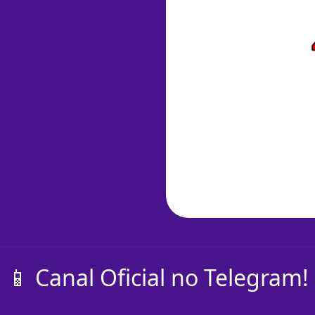
📱 Canal Oficial no Telegram!