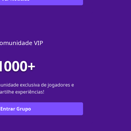
Comunidade VIP
1000+
unidade exclusiva de jogadores e
rtilhe experiências!
Entrar Grupo