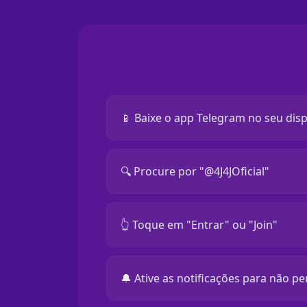
📱 Baixe o app Telegram no seu disp
🔍 Procure por "@4J4JOficial"
👆 Toque em "Entrar" ou "Join"
🔔 Ative as notificações para não p