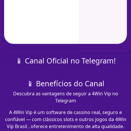
📱 Canal Oficial no Telegram!
📱 Benefícios do Canal
Descubra as vantagens de seguir a 4Win Vip no
Telegram
A 4Win Vip é um software de cassino real, seguro e
confiável — com clássicos slots e outros jogos da 4Win
Vip Brasil , oferece entretenimento de alta qualidade.