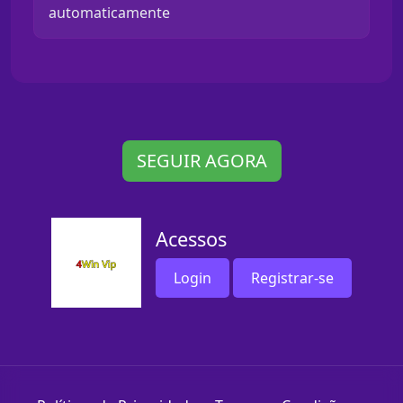
automaticamente
SEGUIR AGORA
Acessos
Login
Registrar-se