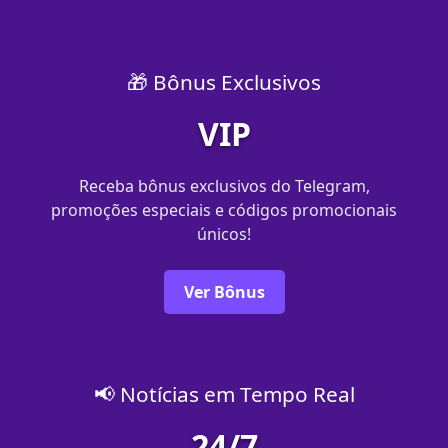
🎁 Bônus Exclusivos
VIP
Receba bônus exclusivos do Telegram,
promoções especiais e códigos promocionais
únicos!
Ver Bônus
📢 Notícias em Tempo Real
24/7