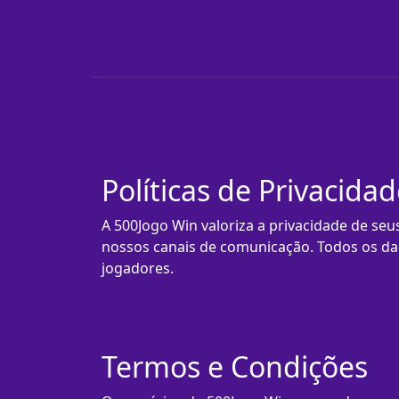
Políticas de Privacida
A 500Jogo Win valoriza a privacidade de se
nossos canais de comunicação. Todos os dad
jogadores.
Termos e Condições