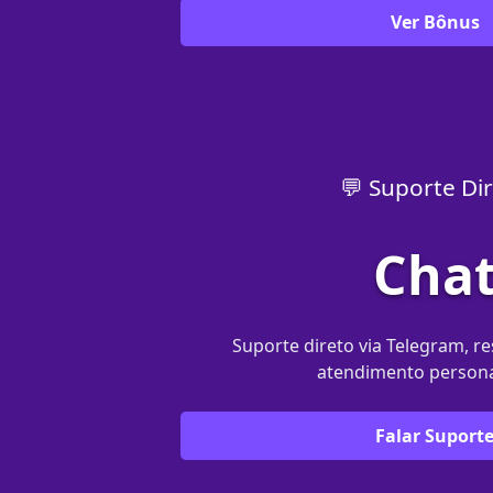
Ver Bônus
💬 Suporte Di
Cha
Suporte direto via Telegram, r
atendimento persona
Falar Suport