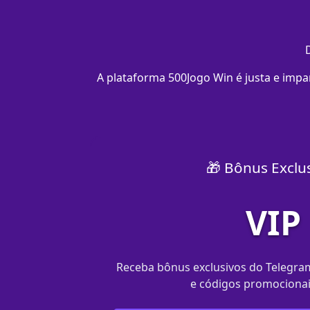
A plataforma 500Jogo Win é justa e impa
🎁 Bônus Exclu
VIP
Receba bônus exclusivos do Telegra
e códigos promocionai