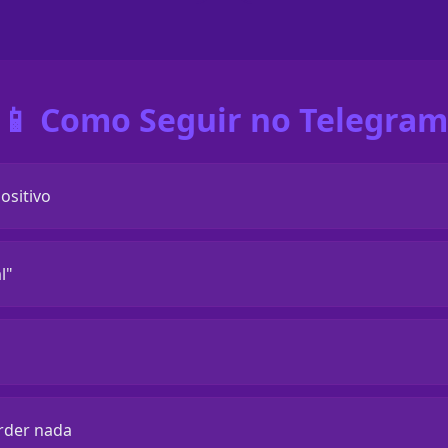
📱 Como Seguir no Telegram
ositivo
l"
erder nada