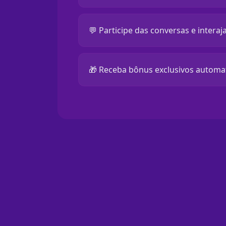
💬 Participe das conversas e interaj
🎁 Receba bônus exclusivos autom