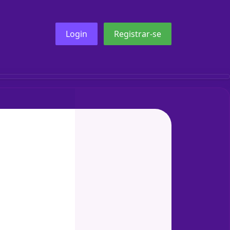
Login
Registrar-se