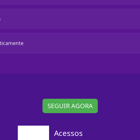
a
aticamente
SEGUIR AGORA
Acessos