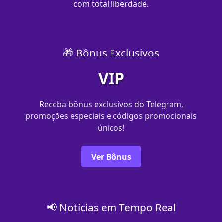
com total liberdade.
🎁 Bônus Exclusivos
VIP
Receba bônus exclusivos do Telegram,
promoções especiais e códigos promocionais
únicos!
Ver Bônus
📢 Notícias em Tempo Real