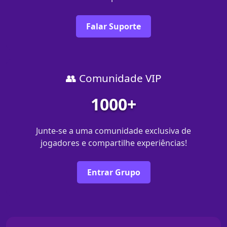
Falar Suporte
👥 Comunidade VIP
1000+
Junte-se a uma comunidade exclusiva de
jogadores e compartilhe experiências!
Entrar Grupo