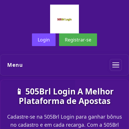
Login
Registrar-se
Menu
📱 505Brl Login A Melhor
Plataforma de Apostas
Cadastre-se na 505Brl Login para ganhar bônus
no cadastro e em cada recarga. Com a 505Brl